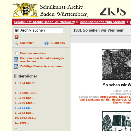
Schulkunst-Archiv Baden-Württemberg
Besonderheiten zum Stöbern
1991 So sehen wir Weilheim
Suchfilter
Suchtipps
Diashow ansehen
Die neuesten Aktualisierungen
anschauen
Zufällige Elemente anschauen
Bilderbücher
1. 1984 Unser ...
So sehen wir W
...
Datum: Mai 2
5. 1988/89 Die...
Betrachtungen: 
Schlüsselwörter:
Grundschule
,
Klasse 3
6. 1989 Das...
und Sachkunde mit BK
,
Hochdruck
,
L
7. 1990 Eine...
Dunkel-Kontr
8. 1991 So...
9. 1992 Das...
10. 1993 Das...
11. 1995...
...