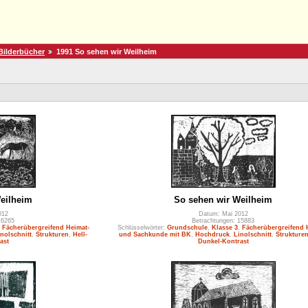
Bilderbücher
1991 So sehen wir Weilheim
eilheim
So sehen wir Weilheim
012
Datum: Mai 2012
16265
Betrachtungen: 15883
,
Fächerübergreifend Heimat-
Schlüsselwörter:
Grundschule
,
Klasse 3
,
Fächerübergreifend 
inolschnitt
,
Strukturen
,
Hell-
und Sachkunde mit BK
,
Hochdruck
,
Linolschnitt
,
Strukture
ast
Dunkel-Kontrast