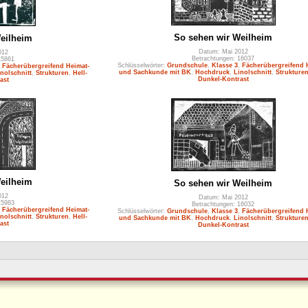
So sehen wir Weilheim
eilheim
Datum: Mai 2012
012
Betrachtungen: 16037
15861
Schlüsselwörter:
Grundschule
,
Klasse 3
,
Fächerübergreifend 
,
Fächerübergreifend Heimat-
und Sachkunde mit BK
,
Hochdruck
,
Linolschnitt
,
Strukture
inolschnitt
,
Strukturen
,
Hell-
Dunkel-Kontrast
ast
eilheim
So sehen wir Weilheim
012
Datum: Mai 2012
15983
Betrachtungen: 16032
,
Fächerübergreifend Heimat-
Schlüsselwörter:
Grundschule
,
Klasse 3
,
Fächerübergreifend 
inolschnitt
,
Strukturen
,
Hell-
und Sachkunde mit BK
,
Hochdruck
,
Linolschnitt
,
Strukture
ast
Dunkel-Kontrast