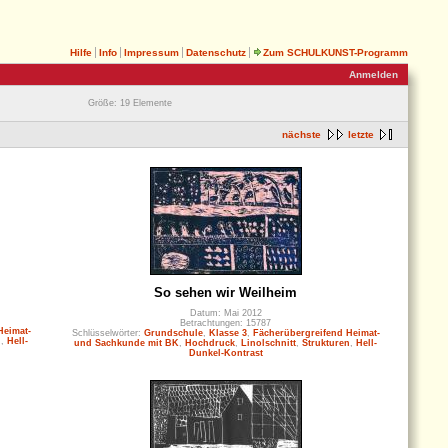
Hilfe
Info
Impressum
Datenschutz
Zum SCHULKUNST-Programm
Anmelden
Größe: 19 Elemente
nächste
letzte
So sehen wir Weilheim
Datum: Mai 2012
Betrachtungen: 15787
Heimat-
Schlüsselwörter:
Grundschule
,
Klasse 3
,
Fächerübergreifend Heimat-
n
,
Hell-
und Sachkunde mit BK
,
Hochdruck
,
Linolschnitt
,
Strukturen
,
Hell-
Dunkel-Kontrast