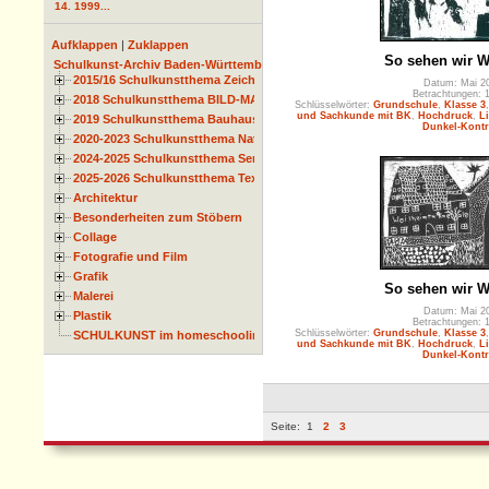
14. 1999...
Aufklappen
|
Zuklappen
So sehen wir W
Schulkunst-Archiv Baden-Württemberg
2015/16 Schulkunstthema Zeichnen
Datum: Mai 2
Betrachtungen: 
2018 Schulkunstthema BILD-MATERIAL-OBJEKT
Schlüsselwörter:
Grundschule
,
Klasse 3
und Sachkunde mit BK
,
Hochdruck
,
L
2019 Schulkunstthema Bauhaus
Dunkel-Kontr
2020-2023 Schulkunstthema Natur und Zeit
2024-2025 Schulkunstthema Serie
2025-2026 Schulkunstthema Textil
Architektur
Besonderheiten zum Stöbern
Collage
Fotografie und Film
Grafik
So sehen wir W
Malerei
Datum: Mai 2
Plastik
Betrachtungen: 
Schlüsselwörter:
Grundschule
,
Klasse 3
SCHULKUNST im homeschooling
und Sachkunde mit BK
,
Hochdruck
,
L
Dunkel-Kontr
Seite:
1
2
3