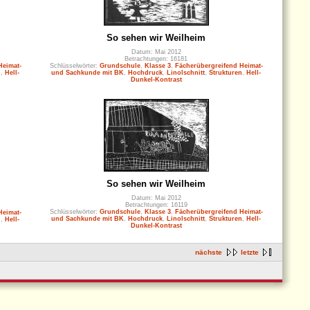
So sehen wir Weilheim
Datum: Mai 2012
Betrachtungen: 16181
Heimat-
Schlüsselwörter:
Grundschule
,
Klasse 3
,
Fächerübergreifend Heimat-
n
,
Hell-
und Sachkunde mit BK
,
Hochdruck
,
Linolschnitt
,
Strukturen
,
Hell-
Dunkel-Kontrast
So sehen wir Weilheim
Datum: Mai 2012
Betrachtungen: 16119
Schlüsselwörter:
Grundschule
,
Klasse 3
,
Fächerübergreifend Heimat-
Heimat-
und Sachkunde mit BK
,
Hochdruck
,
Linolschnitt
,
Strukturen
,
Hell-
n
,
Hell-
Dunkel-Kontrast
nächste
letzte