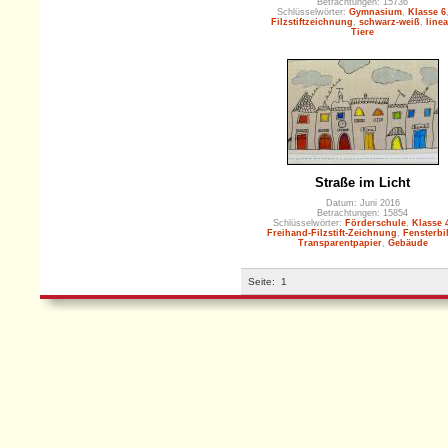
Betrachtungen: 15736
Schlüsselwörter:
Gymnasium
,
Klasse 6
Filzstiftzeichnung
,
schwarz-weiß
,
linea
Tiere
Straße im Licht
Datum: Juni 2016
Betrachtungen: 15854
Schlüsselwörter:
Förderschule
,
Klasse 
Freihand-Filzstift-Zeichnung
,
Fensterbi
Transparentpapier
,
Gebäude
Seite:
1