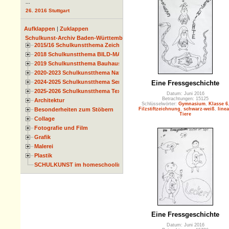
...
26. 2016 Stuttgart
Aufklappen
|
Zuklappen
Schulkunst-Archiv Baden-Württemberg
2015/16 Schulkunstthema Zeichnen
2018 Schulkunstthema BILD-MATERIAL-OBJEKT
2019 Schulkunstthema Bauhaus
2020-2023 Schulkunstthema Natur und Zeit
2024-2025 Schulkunstthema Serie
Eine Fressgeschichte
2025-2026 Schulkunstthema Textil
Datum: Juni 2016
Betrachtungen: 15125
Architektur
Schlüsselwörter:
Gymnasium
,
Klasse 6
Filzstiftzeichnung
,
schwarz-weiß
,
linea
Besonderheiten zum Stöbern
Tiere
Collage
Fotografie und Film
Grafik
Malerei
Plastik
SCHULKUNST im homeschooling
Eine Fressgeschichte
Datum: Juni 2016