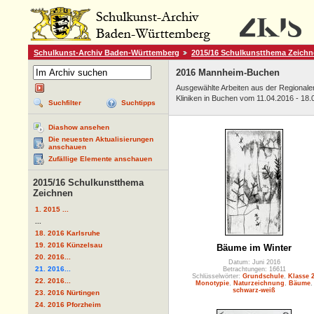
Schulkunst-Archiv Baden-Württemberg
2015/16 Schulkunstthema Zeich
2016 Mannheim-Buchen
Ausgewählte Arbeiten aus der Regional
Kliniken in Buchen vom 11.04.2016 - 18.
Suchfilter
Suchtipps
Diashow ansehen
Die neuesten Aktualisierungen
anschauen
Zufällige Elemente anschauen
2015/16 Schulkunstthema
Zeichnen
1. 2015 ...
...
18. 2016 Karlsruhe
19. 2016 Künzelsau
Bäume im Winter
20. 2016...
Datum: Juni 2016
21. 2016...
Betrachtungen: 16611
Schlüsselwörter:
Grundschule
,
Klasse 
22. 2016...
Monotypie
,
Naturzeichnung
,
Bäume
,
schwarz-weiß
23. 2016 Nürtingen
24. 2016 Pforzheim