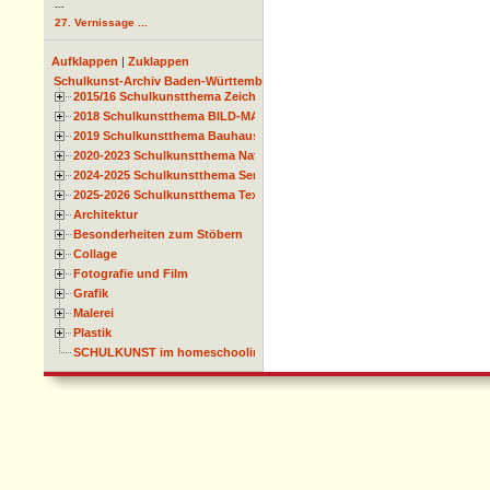
...
27. Vernissage ...
Aufklappen
|
Zuklappen
Schulkunst-Archiv Baden-Württemberg
2015/16 Schulkunstthema Zeichnen
2018 Schulkunstthema BILD-MATERIAL-OBJEKT
2019 Schulkunstthema Bauhaus
2020-2023 Schulkunstthema Natur und Zeit
2024-2025 Schulkunstthema Serie
2025-2026 Schulkunstthema Textil
Architektur
Besonderheiten zum Stöbern
Collage
Fotografie und Film
Grafik
Malerei
Plastik
SCHULKUNST im homeschooling