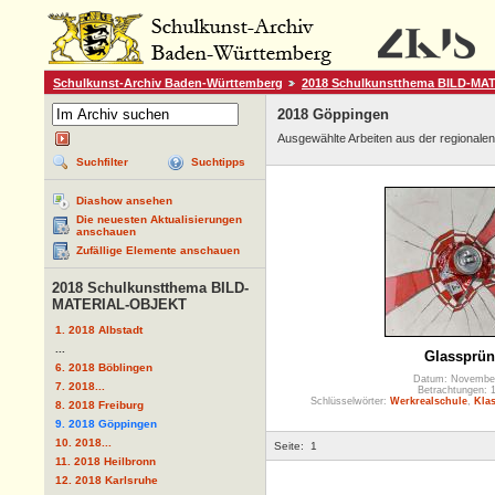
Schulkunst-Archiv Baden-Württemberg
2018 Schulkunstthema BILD-M
2018 Göppingen
Ausgewählte Arbeiten aus der regionale
Suchfilter
Suchtipps
Diashow ansehen
Die neuesten Aktualisierungen
anschauen
Zufällige Elemente anschauen
2018 Schulkunstthema BILD-
MATERIAL-OBJEKT
1. 2018 Albstadt
...
Glassprü
6. 2018 Böblingen
Datum: Novembe
7. 2018...
Betrachtungen: 
Schlüsselwörter:
Werkrealschule
,
Klas
8. 2018 Freiburg
9. 2018 Göppingen
10. 2018...
Seite:
1
11. 2018 Heilbronn
12. 2018 Karlsruhe