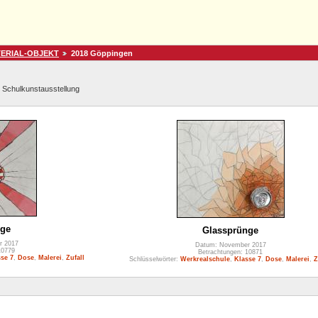
ATERIAL-OBJEKT
2018 Göppingen
n Schulkunstausstellung
nge
Glassprünge
r 2017
Datum: November 2017
10779
Betrachtungen: 10871
se 7
,
Dose
,
Malerei
,
Zufall
Schlüsselwörter:
Werkrealschule
,
Klasse 7
,
Dose
,
Malerei
,
Z