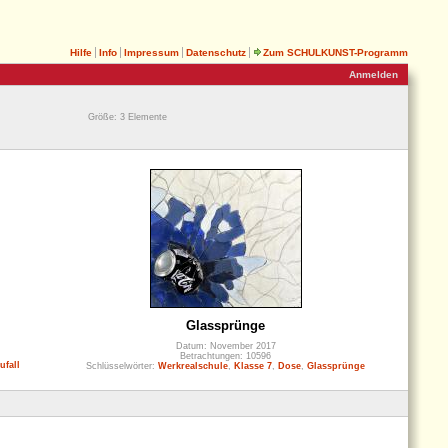
Hilfe
Info
Impressum
Datenschutz
Zum SCHULKUNST-Programm
Anmelden
Größe: 3 Elemente
Glassprünge
Datum: November 2017
Betrachtungen: 10596
ufall
Schlüsselwörter:
Werkrealschule
,
Klasse 7
,
Dose
,
Glassprünge