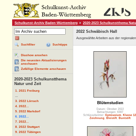
Schulkunst-Archiv Baden-Württemberg
2020-2023 Schulkunstthema Natu
2022 Schwäbisch Hall
Ausgewählte Arbeiten aus der regionale
Suchfilter
Suchtipps
Diashow ansehen
Die neuesten Aktualisierungen
anschauen
Zufällige Elemente anschauen
2020-2023 Schulkunstthema
Natur und Zeit
1. 2021 Freiburg
...
3. 2022 Lörrach
Blütenstudien
4. 2022...
Datum: Oktober 2022
5. 2022 Markdorf
Betrachtungen: 6397
Schlüsselwörter:
Gymnasium
,
Klasse 12
6. 2022...
Zeichnung
,
Bleistift
,
Buntstift
7. 2022...
8. 2022 Stuttgart
9. 2022 Tübingen