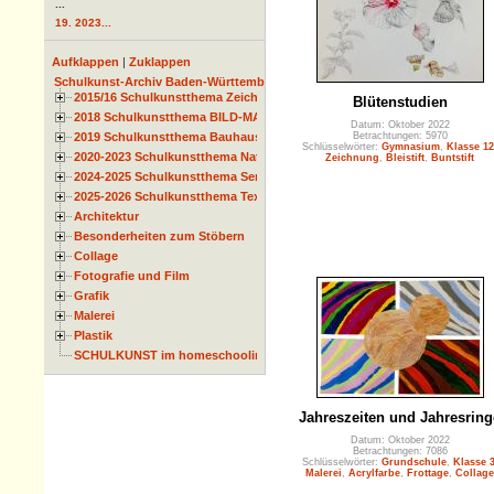
...
19. 2023...
Aufklappen
|
Zuklappen
Schulkunst-Archiv Baden-Württemberg
2015/16 Schulkunstthema Zeichnen
Blütenstudien
2018 Schulkunstthema BILD-MATERIAL-OBJEKT
Datum: Oktober 2022
Betrachtungen: 5970
2019 Schulkunstthema Bauhaus
Schlüsselwörter:
Gymnasium
,
Klasse 12
2020-2023 Schulkunstthema Natur und Zeit
Zeichnung
,
Bleistift
,
Buntstift
2024-2025 Schulkunstthema Serie
2025-2026 Schulkunstthema Textil
Architektur
Besonderheiten zum Stöbern
Collage
Fotografie und Film
Grafik
Malerei
Plastik
SCHULKUNST im homeschooling
Jahreszeiten und Jahresring
Datum: Oktober 2022
Betrachtungen: 7086
Schlüsselwörter:
Grundschule
,
Klasse 
Malerei
,
Acrylfarbe
,
Frottage
,
Collage