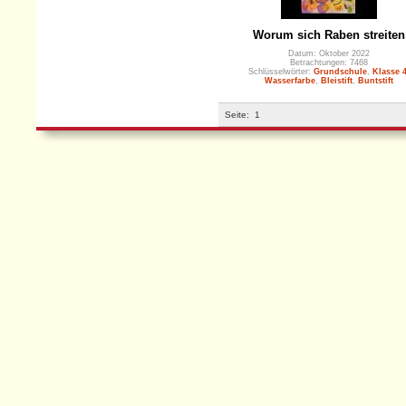
Worum sich Raben streiten
Datum: Oktober 2022
Betrachtungen: 7468
Schlüsselwörter:
Grundschule
,
Klasse 
Wasserfarbe
,
Bleistift
,
Buntstift
Seite:
1