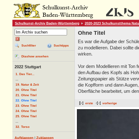
Schulkunst-Archiv Baden-Württemberg
2020-2023 Schulkunstthema Natu
Ohne Titel
Es war die Aufgabe der Schüle
Suchfilter
Suchtipps
zu modellieren. Dabei sollte di
wirken.
Diashow ansehen
Vor dem Modellieren mit Ton f
2022 Stuttgart
den Aufbau des Kopfs als Ho
1. Das Tier...
Zeitungspapier als Stütze ve
...
die Kopfform und dann Augen,
19. Natur & Zeit
20. Ohne Titel
Oberfläche bearbeitet, um den
21. Ohne Titel
22. Ohne Titel
erste
vorherige
23. Ohne Titel
24. Ohne Titel
25. Ohne Titel
...
32. Torso
Aufklappen
|
Zuklappen