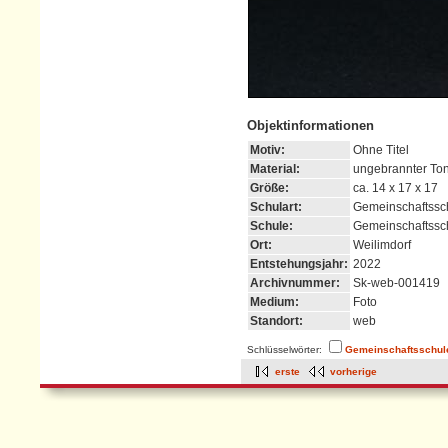
Objektinformationen
Motiv:
Ohne Titel
Material:
ungebrannter To
Größe:
ca. 14 x 17 x 17
Schulart:
Gemeinschaftssc
Schule:
Gemeinschaftssch
Ort:
Weilimdorf
Entstehungsjahr:
2022
Archivnummer:
Sk-web-001419
Medium:
Foto
Standort:
web
Schlüsselwörter:
Gemeinschaftsschul
erste
vorherige