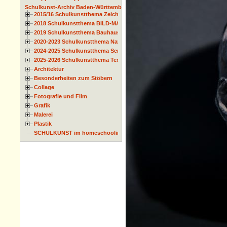
Schulkunst-Archiv Baden-Württemberg
2015/16 Schulkunstthema Zeichnen
2018 Schulkunstthema BILD-MATERIAL-OBJEKT
2019 Schulkunstthema Bauhaus
2020-2023 Schulkunstthema Natur und Zeit
2024-2025 Schulkunstthema Serie
2025-2026 Schulkunstthema Textil
Architektur
Besonderheiten zum Stöbern
Collage
Fotografie und Film
Grafik
Malerei
Plastik
SCHULKUNST im homeschooling