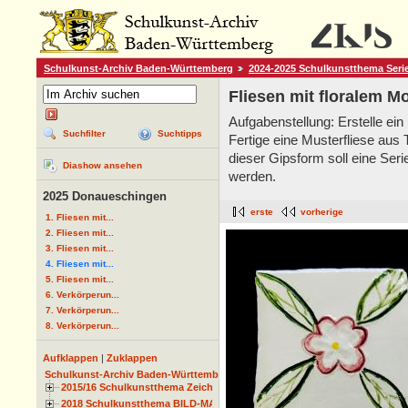
Schulkunst-Archiv Baden-Württemberg
2024-2025 Schulkunstthema Seri
Fliesen mit floralem Mo
Aufgabenstellung: Erstelle ein 
Suchfilter
Suchtipps
Fertige eine Musterfliese aus 
dieser Gipsform soll eine Seri
Diashow ansehen
werden.
2025 Donaueschingen
erste
vorherige
1. Fliesen mit...
2. Fliesen mit...
3. Fliesen mit...
4. Fliesen mit...
5. Fliesen mit...
6. Verkörperun...
7. Verkörperun...
8. Verkörperun...
Aufklappen
|
Zuklappen
Schulkunst-Archiv Baden-Württemberg
2015/16 Schulkunstthema Zeichnen
2018 Schulkunstthema BILD-MATERIAL-OBJEKT