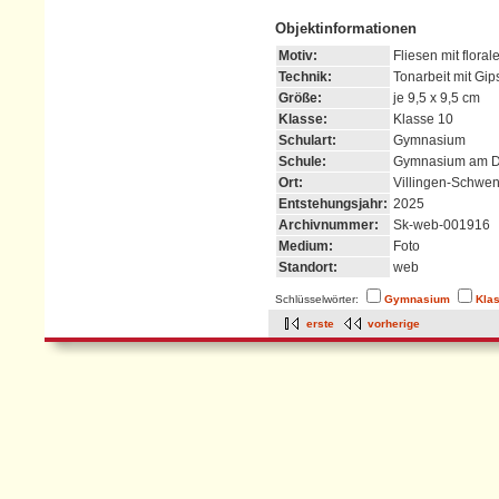
Objektinformationen
Motiv:
Fliesen mit flora
Technik:
Tonarbeit mit Gip
Größe:
je 9,5 x 9,5 cm
Klasse:
Klasse 10
Schulart:
Gymnasium
Schule:
Gymnasium am D
Ort:
Villingen-Schwe
Entstehungsjahr:
2025
Archivnummer:
Sk-web-001916
Medium:
Foto
Standort:
web
Schlüsselwörter:
Gymnasium
Kla
erste
vorherige