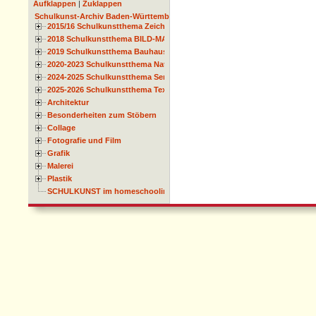
Aufklappen
|
Zuklappen
Schulkunst-Archiv Baden-Württemberg
2015/16 Schulkunstthema Zeichnen
2018 Schulkunstthema BILD-MATERIAL-OBJEKT
2019 Schulkunstthema Bauhaus
2020-2023 Schulkunstthema Natur und Zeit
2024-2025 Schulkunstthema Serie
2025-2026 Schulkunstthema Textil
Architektur
Besonderheiten zum Stöbern
Collage
Fotografie und Film
Grafik
Malerei
Plastik
SCHULKUNST im homeschooling