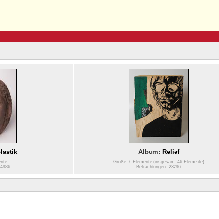
lastik
Album:
Relief
ente
Größe: 6 Elemente (insgesamt 46 Elemente)
14986
Betrachtungen: 23296