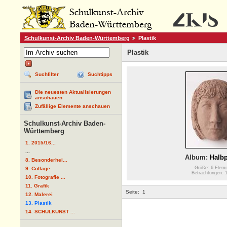
Schulkunst-Archiv Baden-Württemberg
Plastik
Plastik
Suchfilter
Suchtipps
Die neuesten Aktualisierungen
anschauen
Zufällige Elemente anschauen
Schulkunst-Archiv Baden-
Württemberg
1. 2015/16...
...
Album:
Halbp
8. Besonderhei...
Größe: 6 Elem
9. Collage
Betrachtungen: 
10. Fotografie ...
11. Grafik
Seite:
1
12. Malerei
13. Plastik
14. SCHULKUNST ...