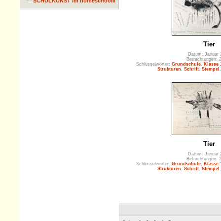
SCHULKUNST im homeschooling
Tier
Datum: Januar 
Betrachtungen: 
Schlüsselwörter:
Grundschule
,
Klasse 
Strukturen
,
Schrift
,
Stempel
Tier
Datum: Januar 
Betrachtungen: 
Schlüsselwörter:
Grundschule
,
Klasse 
Strukturen
,
Schrift
,
Stempel