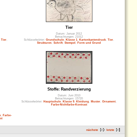
Tier
Datum: Januar 2012
Betrachtungen: 21012
,
Tier
,
Schlüsselwörter:
Grundschule
,
Klasse 1
,
Kartonkantendruck
,
Tier
,
Strukturen
,
Schrift
,
Stempel
,
Form und Grund
Stoffe: Randverzierung
Datum: Juni 2010
Betrachtungen: 15720
Schlüsselwörter:
Hauptschule
,
Klasse 9
,
Kleidung
,
Muster
,
Ornament
,
Farbe-Nichtfarbe-Kontrast
n
,
Farbe-
st
nächste
letzte