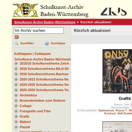
Schulkunst-Archiv Baden-Württemberg
Kürzlich aktualisiert
Kürzlich aktualisiert
Suchfilter
Suchtipps
Aufklappen
|
Zuklappen
Schulkunst-Archiv Baden-Württemberg
2015/16 Schulkunstthema Zeichnen
2018 Schulkunstthema BILD-MATERIAL-OBJEKT
2019 Schulkunstthema Bauhaus
2020-2023 Schulkunstthema Natur und Zeit
2024-2025 Schulkunstthema Serie
2025-2026 Schulkunstthema Textil
Architektur
Graffiti
Besonderheiten zum Stöbern
Datum: Juni 2
Collage
Betrachtungen: 
Schlüsselwörter:
Gymnasium
,
Klasse 7
,
St
Fotografie und Film
Kontrast
,
Hell-Dunke
Grafik
Malerei
Plastik