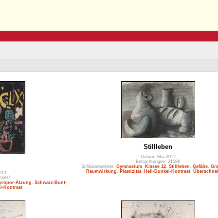
Stillleben
Datum: Mai 2012
Betrachtungen: 21596
Schlüsselwörter:
Gymnasium
,
Klasse 12
,
Stillleben
,
Gefäße
,
Gra
Raumwirkung
,
Plastizität
,
Hell-Dunkel-Kontrast
,
Überschne
013
16207
yropor-Ätzung
,
Schwarz-Bunt-
l-Kontrast