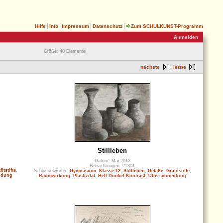
Hilfe
Info
Impressum
Datenschutz
Zum SCHULKUNST-Programm
Anmelden
Größe: 40 Elemente
nächste
letzte
Stillleben
Datum: Mai 2012
Betrachtungen: 21301
fitstifte
,
Schlüsselwörter:
Gymnasium
,
Klasse 12
,
Stillleben
,
Gefäße
,
Grafitstifte
,
idung
Raumwirkung
,
Plastizität
,
Hell-Dunkel-Kontrast
,
Überschneidung