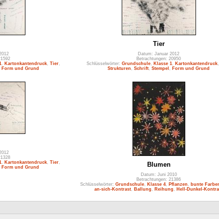
Tier
2012
Datum: Januar 2012
21592
Betrachtungen: 20950
1
,
Kartonkantendruck
,
Tier
,
Schlüsselwörter:
Grundschule
,
Klasse 1
,
Kartonkantendruck
,
Form und Grund
Strukturen
,
Schrift
,
Stempel
,
Form und Grund
2012
21328
1
,
Kartonkantendruck
,
Tier
,
Blumen
,
Form und Grund
Datum: Juni 2010
Betrachtungen: 21386
Schlüsselwörter:
Grundschule
,
Klasse 4
,
Pflanzen
,
bunte Farbe
an-sich-Kontrast
,
Ballung
,
Reihung
,
Hell-Dunkel-Kontra