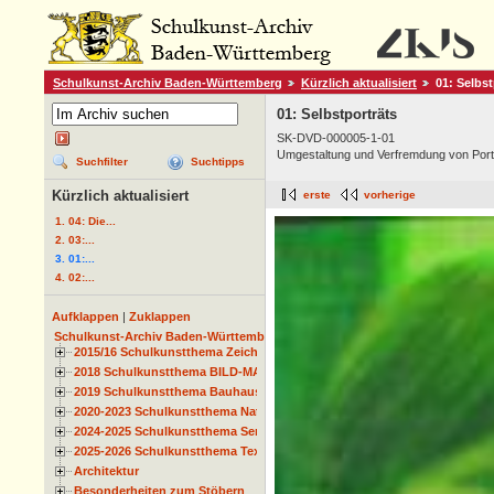
Schulkunst-Archiv Baden-Württemberg
Kürzlich aktualisiert
01: Selbst
01: Selbstporträts
SK-DVD-000005-1-01
Umgestaltung und Verfremdung von Port
Suchfilter
Suchtipps
Kürzlich aktualisiert
erste
vorherige
1. 04: Die...
2. 03:...
3. 01:...
4. 02:...
Aufklappen
|
Zuklappen
Schulkunst-Archiv Baden-Württemberg
2015/16 Schulkunstthema Zeichnen
2018 Schulkunstthema BILD-MATERIAL-OBJEKT
2019 Schulkunstthema Bauhaus
2020-2023 Schulkunstthema Natur und Zeit
2024-2025 Schulkunstthema Serie
2025-2026 Schulkunstthema Textil
Architektur
Besonderheiten zum Stöbern