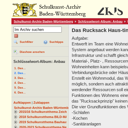
Schulkunst-Archiv Baden-Württemberg
Schlüsselwort-Album: Anbau
Das Rucksack Haus-ti
Aufgabe:
Suchfilter
Suchtipps
Entwerft im Team eine Wohnei
System angebaut werden kann.
Diashow ansehen
Infrastruktur und schafft gle
Material-, Platz- , Ressourc
Schlüsselwort-Album: Anbau
Wohneinheiten kann beispiels
1. Das...
Verbindungsbrücke oder Häuser
2. Das...
Erstellt ein Wohnmodul, das 
3. Das...
4. Das...
möglich, sondern auch attrakt
5. Das...
werdender Ressourcen soll ei
6. Das...
Funktionen des Wohnens einer
das "Rucksackprinzip" keinen
Aufklappen
|
Zuklappen
Die vier Grundfunktionen des
Schulkunst-Archiv Baden-Württemberg
2015/16 Schulkunstthema Zeichnen
-Schlafen
2018 Schulkunstthema BILD-MATERIAL-OBJEKT
-Kochen
2019 Schulkunstthema Bauhaus
-Sanitäranlagen
2020-2023 Schulkunstthema Natur und Zeit