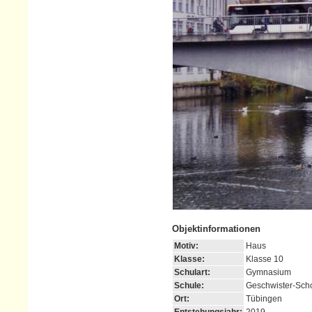
Objektinformationen
Motiv:
Haus
Klasse:
Klasse 10
Schulart:
Gymnasium
Schule:
Geschwister-Sch
Ort:
Tübingen
Entstehungsjahr:
2019