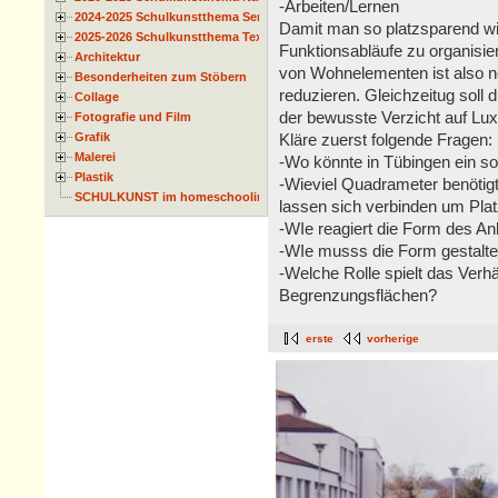
-Arbeiten/Lernen
2024-2025 Schulkunstthema Serie
Damit man so platzsparend wie
2025-2026 Schulkunstthema Textil
Funktionsabläufe zu organisier
Architektur
von Wohnelementen ist also 
Besonderheiten zum Stöbern
reduzieren. Gleichzeitug soll
Collage
der bewusste Verzicht auf Lux
Fotografie und Film
Grafik
Kläre zuerst folgende Fragen:
Malerei
-Wo könnte in Tübingen ein 
Plastik
-Wieviel Quadrameter benöti
SCHULKUNST im homeschooling
lassen sich verbinden um Plat
-WIe reagiert die Form des An
-WIe musss die Form gestaltet
-Welche Rolle spielt das Verh
Begrenzungsflächen?
erste
vorherige