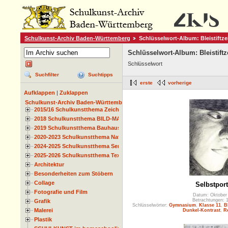
Schulkunst-Archiv Baden-Württemberg
Schlüsselwort-Album: Bleistiftz
Schlüsselwort-Album: Bleistift
Schlüsselwort
Suchfilter
Suchtipps
erste
vorherige
Aufklappen
|
Zuklappen
Schulkunst-Archiv Baden-Württemberg
2015/16 Schulkunstthema Zeichnen
2018 Schulkunstthema BILD-MATERIAL-OBJEKT
2019 Schulkunstthema Bauhaus
2020-2023 Schulkunstthema Natur und Zeit
2024-2025 Schulkunstthema Serie
2025-2026 Schulkunstthema Textil
Architektur
Besonderheiten zum Stöbern
Collage
Selbstport
Fotografie und Film
Datum: Oktober
Betrachtungen: 
Grafik
Schlüsselwörter:
Gymnasium
,
Klasse 11
,
B
Malerei
Dunkel-Kontrast
,
R
Plastik