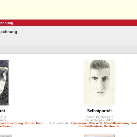
eichnung
zeichnung
rät
Selbstporträt
 2016
Datum: Oktober 2016
14777
Betrachtungen: 15416
leistiftzeichnung
,
Porträt
,
Hell-
Schlüsselwörter:
Gymnasium
,
Klasse 11
,
Bleistiftzeichnung
,
Port
embrandt
Dunkel-Kontrast
,
Rembrandt