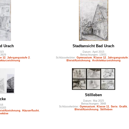
ad Urach
Stadtansicht Bad Urach
015
Datum: April 2015
13929
Betrachtungen: 13931
e 12
,
Jahrgangsstufe 2
,
Schlüsselwörter:
Gymnasium
,
Klasse 12
,
Jahrgangsstufe 
tekturzeichnung
Bleistiftzeichnung
,
Architekturzeichnung
Stillleben
icke
Datum: Mai 2025
Betrachtungen: 3948
016
Schlüsselwörter:
Gymnasium
,
Klasse 11
,
Serie
,
Grafik
,
16183
Bleistiftzeichnung
,
Stillleben
eistiftzeichnung
,
Häuserflucht
,
ektive