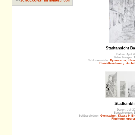
SCHULKUNST im homeschooling
Stadtansicht B
Datum: April 2
Betrachtungen: 
Schlüsselwörter:
Gymnasium
,
Klass
Bleistiftzeichnung
,
Archi
Stadteinbl
Datum: Juli 2
Betrachtungen: 
Schlüsselwörter:
Gymnasium
,
Klasse 9
,
Bl
Fluchtpunktpersp