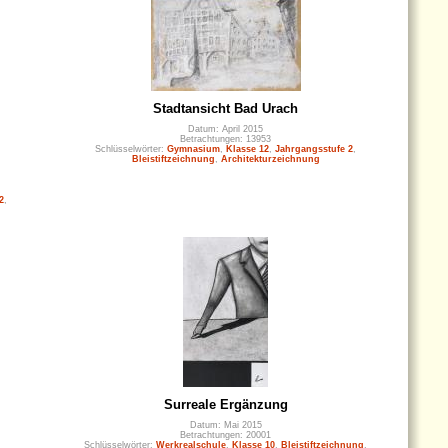
Stadtansicht Bad Urach
Datum: April 2015
Betrachtungen: 13953
Schlüsselwörter:
Gymnasium
,
Klasse 12
,
Jahrgangsstufe 2
,
Bleistiftzeichnung
,
Architekturzeichnung
2
,
Surreale Ergänzung
Datum: Mai 2015
Betrachtungen: 20001
Schlüsselwörter:
Werkrealschule
,
Klasse 10
,
Bleistiftzeichnung
,