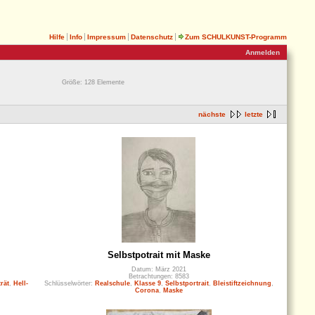
Hilfe
Info
Impressum
Datenschutz
Zum SCHULKUNST-Programm
Anmelden
Größe: 128 Elemente
nächste
letzte
Selbstpotrait mit Maske
Datum: März 2021
Betrachtungen: 8583
rät
,
Hell-
Schlüsselwörter:
Realschule
,
Klasse 9
,
Selbstportrait
,
Bleistiftzeichnung
,
Corona
,
Maske