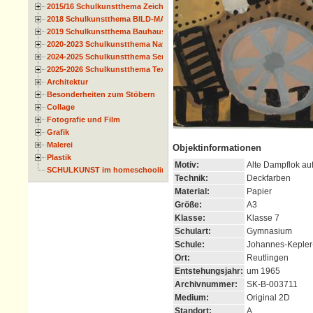
2015/16 Schulkunstthema Zeichnen
2018 Schulkunstthema BILD-MATERIAL-OBJEKT
2019 Schulkunstthema Bauhaus
2020-2023 Schulkunstthema Natur und Zeit
2024-2025 Schulkunstthema Serie
2025-2026 Schulkunstthema Textil
Architektur
Besonderheiten zum Stöbern
Collage
Fotografie und Film
Grafik
Malerei
Objektinformationen
Plastik
Motiv:
Alte Dampflok auf
SCHULKUNST im homeschooling
Technik:
Deckfarben
Material:
Papier
Größe:
A3
Klasse:
Klasse 7
Schulart:
Gymnasium
Schule:
Johannes-Keple
Ort:
Reutlingen
Entstehungsjahr:
um 1965
Archivnummer:
SK-B-003711
Medium:
Original 2D
Standort:
A