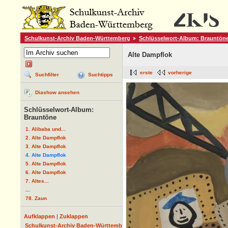
Schulkunst-Archiv Baden-Württemberg
Schlüsselwort-Album: Brauntön
Alte Dampflok
erste
vorherige
Suchfilter
Suchtipps
Diashow ansehen
Schlüsselwort-Album:
Brauntöne
1. Alibaba und...
2. Alte Dampflok
3. Alte Dampflok
4. Alte Dampflok
5. Alte Dampflok
6. Alte Dampflok
7. Altes...
...
78. Zaun
Aufklappen
|
Zuklappen
Schulkunst-Archiv Baden-Württemberg