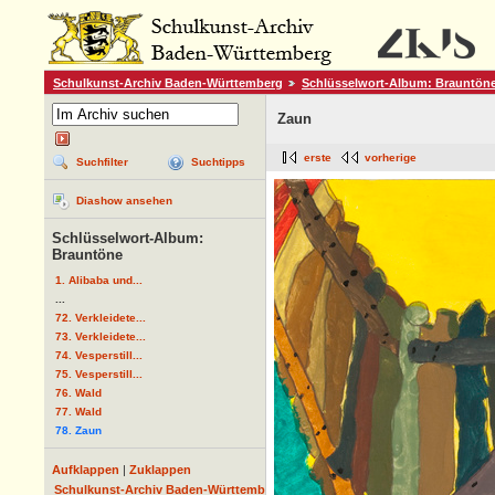
Schulkunst-Archiv Baden-Württemberg
Schlüsselwort-Album: Brauntön
Zaun
erste
vorherige
Suchfilter
Suchtipps
Diashow ansehen
Schlüsselwort-Album:
Brauntöne
1. Alibaba und...
...
72. Verkleidete...
73. Verkleidete...
74. Vesperstill...
75. Vesperstill...
76. Wald
77. Wald
78. Zaun
Aufklappen
|
Zuklappen
Schulkunst-Archiv Baden-Württemberg