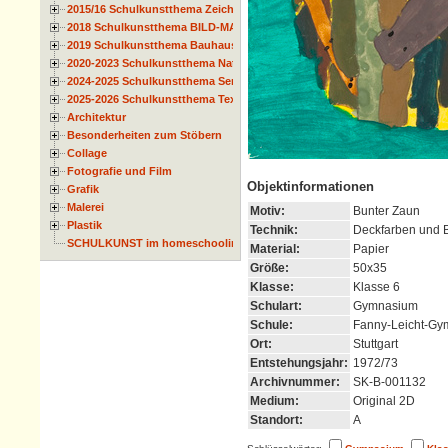
2015/16 Schulkunstthema Zeichnen
2018 Schulkunstthema BILD-MATERIAL-OBJEKT
2019 Schulkunstthema Bauhaus
2020-2023 Schulkunstthema Natur und Zeit
2024-2025 Schulkunstthema Serie
2025-2026 Schulkunstthema Textil
Architektur
Besonderheiten zum Stöbern
Collage
Fotografie und Film
Objektinformationen
Grafik
Malerei
Motiv:
Bunter Zaun
Plastik
Technik:
Deckfarben und Bl
SCHULKUNST im homeschooling
Material:
Papier
Größe:
50x35
Klasse:
Klasse 6
Schulart:
Gymnasium
Schule:
Fanny-Leicht-G
Ort:
Stuttgart
Entstehungsjahr:
1972/73
Archivnummer:
SK-B-001132
Medium:
Original 2D
Standort:
A