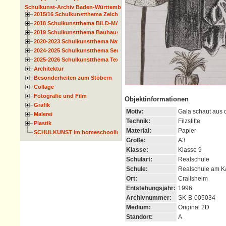
Schulkunst-Archiv Baden-Württemberg
2015/16 Schulkunstthema Zeichnen
2018 Schulkunstthema BILD-MATERIAL-OBJEKT
2019 Schulkunstthema Bauhaus
2020-2023 Schulkunstthema Natur und Zeit
2024-2025 Schulkunstthema Serie
2025-2026 Schulkunstthema Textil
Architektur
Besonderheiten zum Stöbern
Collage
Fotografie und Film
Objektinformationen
Grafik
Motiv:
Gala schaut aus 
Malerei
Technik:
Filzstifte
Plastik
Material:
Papier
SCHULKUNST im homeschooling
Größe:
A3
Klasse:
Klasse 9
Schulart:
Realschule
Schule:
Realschule am K
Ort:
Crailsheim
Entstehungsjahr:
1996
Archivnummer:
SK-B-005034
Medium:
Original 2D
Standort:
A