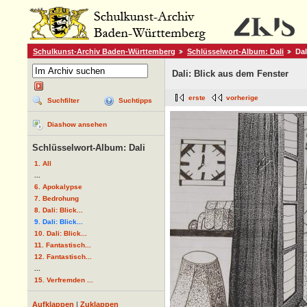
Schulkunst-Archiv Baden-Württemberg
Schlüsselwort-Album: Dali
Dal
Dali: Blick aus dem Fenster
erste
vorherige
Suchfilter
Suchtipps
Diashow ansehen
Schlüsselwort-Album: Dali
1. All
...
6. Apokalypse
7. Bedrohung
8. Dali: Blick...
9. Dali: Blick...
10. Dali: Blick...
11. Fantastisch...
12. Fantastisch...
...
15. Verfremden ...
Aufklappen
|
Zuklappen