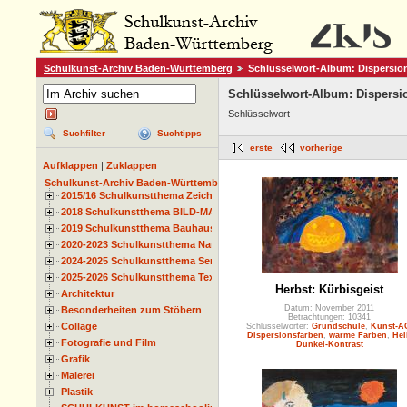
Schulkunst-Archiv Baden-Württemberg
Schlüsselwort-Album: Dispersio
Schlüsselwort-Album: Dispersi
Schlüsselwort
Suchfilter
Suchtipps
erste
vorherige
Aufklappen
|
Zuklappen
Schulkunst-Archiv Baden-Württemberg
2015/16 Schulkunstthema Zeichnen
2018 Schulkunstthema BILD-MATERIAL-OBJEKT
2019 Schulkunstthema Bauhaus
2020-2023 Schulkunstthema Natur und Zeit
2024-2025 Schulkunstthema Serie
2025-2026 Schulkunstthema Textil
Herbst: Kürbisgeist
Architektur
Datum: November 2011
Besonderheiten zum Stöbern
Betrachtungen: 10341
Collage
Schlüsselwörter:
Grundschule
,
Kunst-A
Dispersionsfarben
,
warme Farben
,
Hel
Fotografie und Film
Dunkel-Kontrast
Grafik
Malerei
Plastik