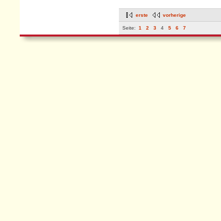
erste
vorherige
Seite:
1
2
3
4
5
6
7