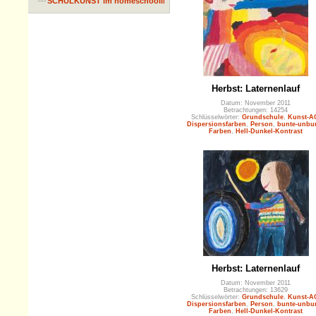
SCHULKUNST im homeschooling
Herbst: Laternenlauf
Datum: November 2011
Betrachtungen: 14254
Schlüsselwörter:
Grundschule
,
Kunst-A
Dispersionsfarben
,
Person
,
bunte-unbu
Farben
,
Hell-Dunkel-Kontrast
Herbst: Laternenlauf
Datum: November 2011
Betrachtungen: 13629
Schlüsselwörter:
Grundschule
,
Kunst-A
Dispersionsfarben
,
Person
,
bunte-unbu
Farben
,
Hell-Dunkel-Kontrast