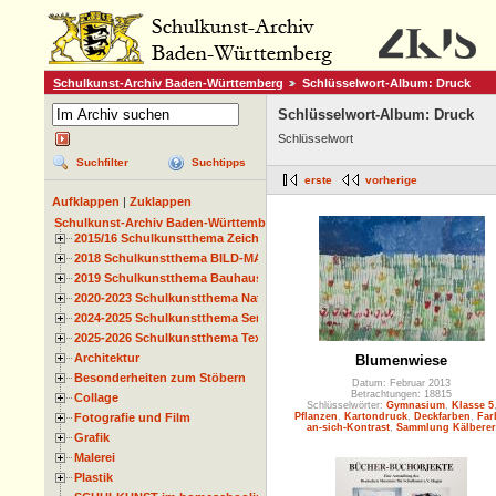
Schulkunst-Archiv Baden-Württemberg
Schlüsselwort-Album: Druck
Schlüsselwort-Album: Druck
Schlüsselwort
Suchfilter
Suchtipps
erste
vorherige
Aufklappen
|
Zuklappen
Schulkunst-Archiv Baden-Württemberg
2015/16 Schulkunstthema Zeichnen
2018 Schulkunstthema BILD-MATERIAL-OBJEKT
2019 Schulkunstthema Bauhaus
2020-2023 Schulkunstthema Natur und Zeit
2024-2025 Schulkunstthema Serie
2025-2026 Schulkunstthema Textil
Architektur
Blumenwiese
Besonderheiten zum Stöbern
Datum: Februar 2013
Betrachtungen: 18815
Collage
Schlüsselwörter:
Gymnasium
,
Klasse 5
Fotografie und Film
Pflanzen
,
Kartondruck
,
Deckfarben
,
Far
an-sich-Kontrast
,
Sammlung Kälberer
Grafik
Malerei
Plastik