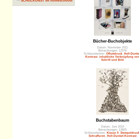
SCHULKUNST im homeschooling
Bücher-Buchobjekte
Datum: November 2011
Betrachtungen: 12578
Schlüsselwörter:
Offsetdruck
,
Hell-Dunke
Kontrast
,
inhaltliche Verknüpfung vo
Schrift und Bild
Buchstabenbaum
Datum: Juni 2010
Betrachtungen: 13605
Schlüsselwörter:
Klasse 9
,
Stempeldruc
Schraffuren
,
Hell-Dunkel-Kontrast