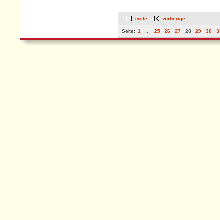
erste
vorherige
Seite:
1
...
25
26
27
28
29
30
3