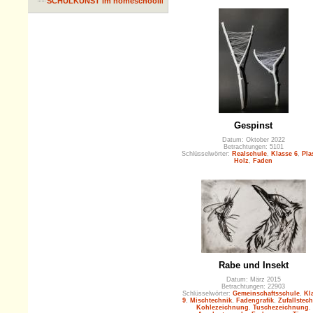
SCHULKUNST im homeschooling
Gespinst
Datum: Oktober 2022
Betrachtungen: 5101
Schlüsselwörter:
Realschule
,
Klasse 6
,
Pla
Holz
,
Faden
Rabe und Insekt
Datum: März 2015
Betrachtungen: 22903
Schlüsselwörter:
Gemeinschaftsschule
,
Kl
9
,
Mischtechnik
,
Fadengrafik
,
Zufallstech
Kohlezeichnung
,
Tuschezeichnung
,