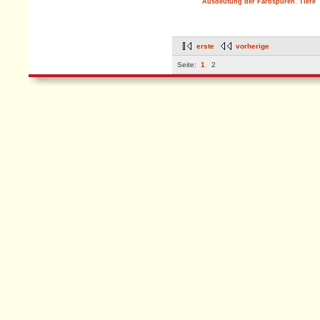
Ausdeutung der Farbspuren
,
Tiere
erste
vorherige
Seite:
1
2