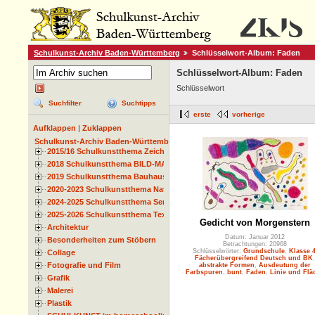
Schulkunst-Archiv Baden-Württemberg
Schlüsselwort-Album: Faden
Schlüsselwort-Album: Faden
Schlüsselwort
Suchfilter
Suchtipps
erste
vorherige
Aufklappen
|
Zuklappen
Schulkunst-Archiv Baden-Württemberg
2015/16 Schulkunstthema Zeichnen
2018 Schulkunstthema BILD-MATERIAL-OBJEKT
2019 Schulkunstthema Bauhaus
2020-2023 Schulkunstthema Natur und Zeit
2024-2025 Schulkunstthema Serie
2025-2026 Schulkunstthema Textil
Gedicht von Morgenstern
Architektur
Datum: Januar 2012
Besonderheiten zum Stöbern
Betrachtungen: 20968
Schlüsselwörter:
Grundschule
,
Klasse 
Collage
Fächerübergreifend Deutsch und BK
,
Fotografie und Film
abstrakte Formen
,
Ausdeutung der
Farbspuren
,
bunt
,
Faden
,
Linie und Flä
Grafik
Malerei
Plastik