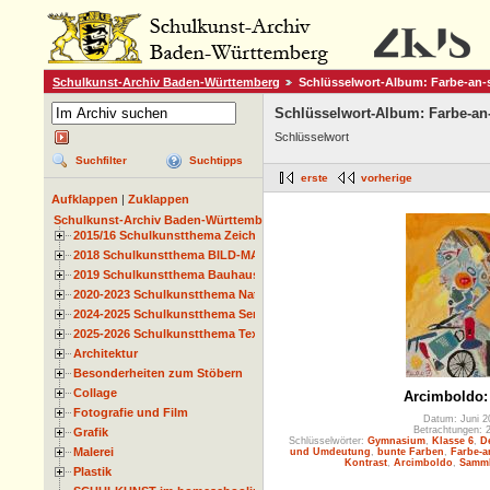
Schulkunst-Archiv Baden-Württemberg
Schlüsselwort-Album: Farbe-an-
Schlüsselwort-Album: Farbe-an-
Schlüsselwort
Suchfilter
Suchtipps
erste
vorherige
Aufklappen
|
Zuklappen
Schulkunst-Archiv Baden-Württemberg
2015/16 Schulkunstthema Zeichnen
2018 Schulkunstthema BILD-MATERIAL-OBJEKT
2019 Schulkunstthema Bauhaus
2020-2023 Schulkunstthema Natur und Zeit
2024-2025 Schulkunstthema Serie
2025-2026 Schulkunstthema Textil
Architektur
Besonderheiten zum Stöbern
Collage
Arcimboldo:
Fotografie und Film
Datum: Juni 2
Betrachtungen: 
Grafik
Schlüsselwörter:
Gymnasium
,
Klasse 6
,
D
Malerei
und Umdeutung
,
bunte Farben
,
Farbe-a
Kontrast
,
Arcimboldo
,
Samml
Plastik