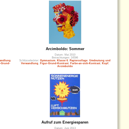
Arcimboldo: Sommer
Datum: Mai 2010
Betrachtungen: 24596
andlung
Schlüsselwörter:
Gymnasium
,
Klasse 6
,
Papiercollage
,
Umdeutung und
-Grund-
Verwandlung
,
Figur-Grund-Kontrast
,
Farbe-an-sich-Kontrast
,
Kopf
,
Arcimboldo
Aufruf zum Energiesparen
Datum: Juni 2013