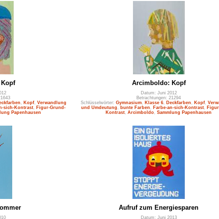
 Kopf
Arcimboldo: Kopf
012
Datum: Juni 2012
21643
Betrachtungen: 21294
eckfarben
,
Kopf
,
Verwandlung
Schlüsselwörter:
Gymnasium
,
Klasse 6
,
Deckfarben
,
Kopf
,
Verw
n-sich-Kontrast
,
Figur-Grund-
und Umdeutung
,
bunte Farben
,
Farbe-an-sich-Kontrast
,
Figur
ung Papenhausen
Kontrast
,
Arcimboldo
,
Sammlung Papenhausen
Sommer
Aufruf zum Energiesparen
010
Datum: Juni 2013