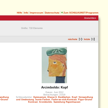
Hilfe
Info
Impressum
Datenschutz
Zum SCHULKUNST-Programm
Anmelden
Größe: 718 Elemente
nächste
letzte
Arcimboldo: Kopf
Datum: Juni 2012
Betrachtungen: 21518
andlung
Schlüsselwörter:
Gymnasium
,
Klasse 6
,
Deckfarben
,
Kopf
,
Verwandlung
-Grund-
und Umdeutung
,
bunte Farben
,
Farbe-an-sich-Kontrast
,
Figur-Grund-
Kontrast
,
Arcimboldo
,
Sammlung Papenhausen