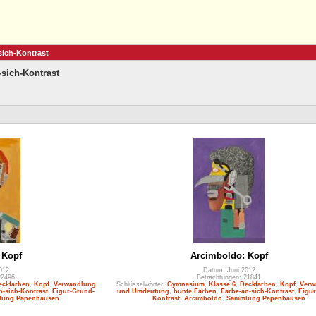
sich-Kontrast
sich-Kontrast
 Kopf
Arcimboldo: Kopf
012
Datum: Juni 2012
22496
Betrachtungen: 21841
eckfarben
,
Kopf
,
Verwandlung
Schlüsselwörter:
Gymnasium
,
Klasse 6
,
Deckfarben
,
Kopf
,
Verw
n-sich-Kontrast
,
Figur-Grund-
und Umdeutung
,
bunte Farben
,
Farbe-an-sich-Kontrast
,
Figur
ung Papenhausen
Kontrast
,
Arcimboldo
,
Sammlung Papenhausen