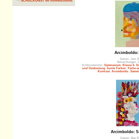
SCHULKUNST im homeschooling
Arcimboldo:
Datum: Juni 2
Betrachtungen: 
Schlüsselwörter:
Gymnasium
,
Klasse 6
,
D
und Umdeutung
,
bunte Farben
,
Farbe-a
Kontrast
,
Arcimboldo
,
Samml
Arcimboldo: 
Datum: Mai 2