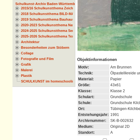
Schulkunst-Archiv Baden-Württemberg
2015/16 Schulkunstthema Zeichnen
2018 Schulkunstthema BILD-MATERIAL-OBJEKT
2019 Schulkunstthema Bauhaus
2020-2023 Schulkunstthema Natur und Zeit
2024-2025 Schulkunstthema Serie
2025-2026 Schulkunstthema Textil
Architektur
Besonderheiten zum Stöbern
Collage
Fotografie und Film
Objektinformationen
Grafik
Motiv:
Am Brunnen
Malerei
Technik:
Ölpastellkreide 
Plastik
Material:
Papier
SCHULKUNST im homeschooling
Größe:
43x61
Klasse:
Klasse 2
Schulart:
Grundschule
Schule:
Grundschule Kil
Ort:
Tübingen-Kilchb
Entstehungsjahr:
1991
Archivnummer:
SK-B-002632
Medium:
Original 2D
Standort:
A