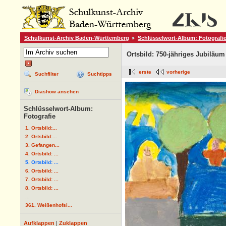
Schulkunst-Archiv Baden-Württemberg
Schlüsselwort-Album: Fotografi
Ortsbild: 750-jähriges Jubiläu
erste
vorherige
Suchfilter
Suchtipps
Diashow ansehen
Schlüsselwort-Album:
Fotografie
1. Ortsbild:...
2. Ortsbild:...
3. Gefangen...
4. Ortsbild: ...
5. Ortsbild: ...
6. Ortsbild: ...
7. Ortsbild: ...
8. Ortsbild: ...
...
361. Weißenhofsi...
Aufklappen
|
Zuklappen