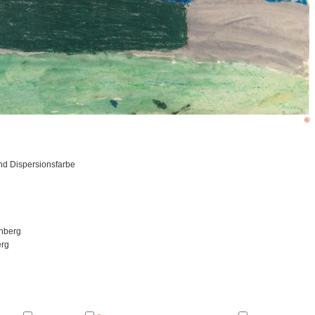
©
und Dispersionsfarbe
chberg
erg