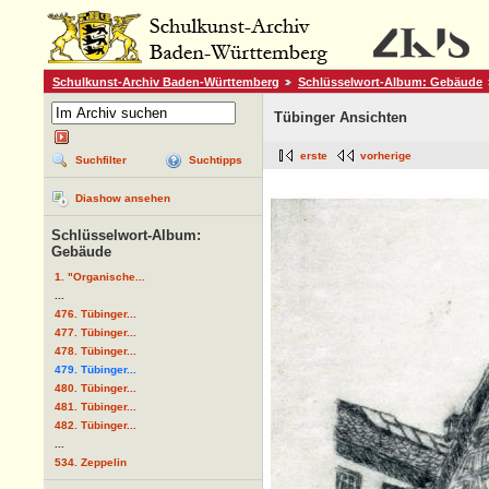
Schulkunst-Archiv Baden-Württemberg
Schlüsselwort-Album: Gebäude
Tübinger Ansichten
erste
vorherige
Suchfilter
Suchtipps
Diashow ansehen
Schlüsselwort-Album:
Gebäude
1. "Organische...
...
476. Tübinger...
477. Tübinger...
478. Tübinger...
479. Tübinger...
480. Tübinger...
481. Tübinger...
482. Tübinger...
...
534. Zeppelin