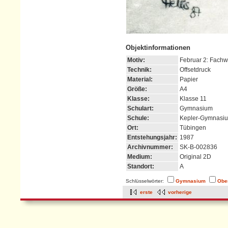
Objektinformationen
Motiv:
Februar 2: Fach
Technik:
Offsetdruck
Material:
Papier
Größe:
A4
Klasse:
Klasse 11
Schulart:
Gymnasium
Schule:
Kepler-Gymnasi
Ort:
Tübingen
Entstehungsjahr:
1987
Archivnummer:
SK-B-002836
Medium:
Original 2D
Standort:
A
Schlüsselwörter:
Gymnasium
Obe
erste
vorherige