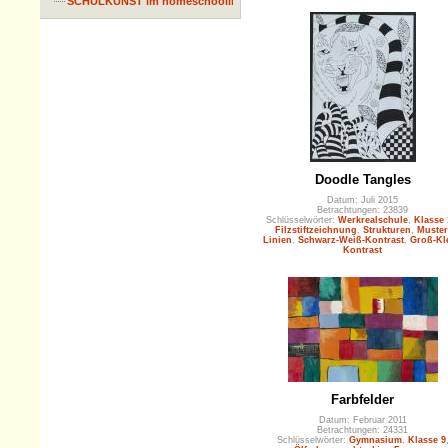
SCHULKUNST im homeschooling
Doodle Tangles
Datum: Juli 2015
Betrachtungen: 23839
Schlüsselwörter:
Werkrealschule
,
Klasse 
Filzstiftzeichnung
,
Strukturen
,
Muster
Linien
,
Schwarz-Weiß-Kontrast
,
Groß-Kl
Kontrast
Farbfelder
Datum: Februar 2011
Betrachtungen: 24331
Schlüsselwörter:
Gymnasium
,
Klasse 9