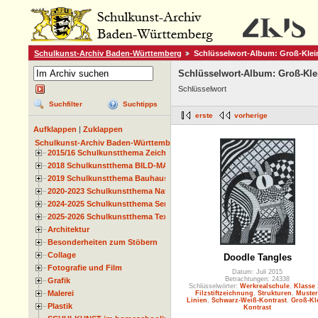
Schulkunst-Archiv Baden-Württemberg
Schlüsselwort-Album: Groß-Klei
Schlüsselwort-Album: Groß-Kle
Schlüsselwort
Suchfilter
Suchtipps
erste
vorherige
Aufklappen
|
Zuklappen
Schulkunst-Archiv Baden-Württemberg
2015/16 Schulkunstthema Zeichnen
2018 Schulkunstthema BILD-MATERIAL-OBJEKT
2019 Schulkunstthema Bauhaus
2020-2023 Schulkunstthema Natur und Zeit
2024-2025 Schulkunstthema Serie
2025-2026 Schulkunstthema Textil
Architektur
Besonderheiten zum Stöbern
Collage
Doodle Tangles
Fotografie und Film
Datum: Juli 2015
Betrachtungen: 24338
Grafik
Schlüsselwörter:
Werkrealschule
,
Klasse 
Malerei
Filzstiftzeichnung
,
Strukturen
,
Muster
Linien
,
Schwarz-Weiß-Kontrast
,
Groß-Kl
Plastik
Kontrast