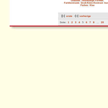
Ölfarben
,
rechteckige Formen
,
Farbkontraste
,
Groß-Klein-Kontrast
,
bu
Farben
,
Klee
erste
vorherige
Seite:
1
2
3
4
5
6
7
8
...
20