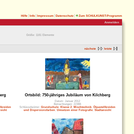
Hilfe
Info
Impressum
Datenschutz
Zum SCHULKUNST-Programm
Anmelden
Größe: 1161 Elemente
nächste
letzte
berg
Ortsbild: 750-jähriges Jubiläum von Kilchberg
Datum: Januar 2012
Betrachtungen: 22366
lkreiden
Schlüsselwörter:
Grundschule
,
Klasse 2
,
Mischtechnik
,
Ölpastellkreiden
sicht
und Dispersionsfarben
,
Umsetzen einer Fotografie
,
Stadtansicht