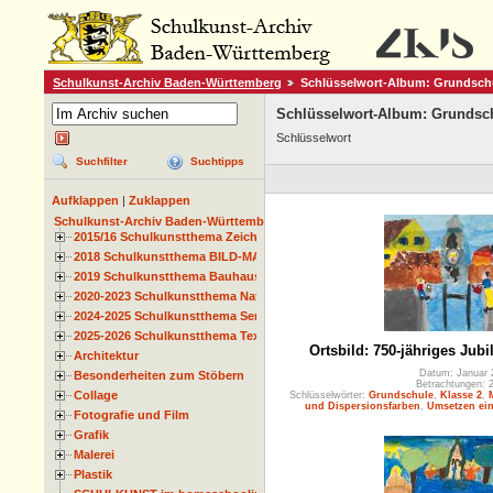
Schulkunst-Archiv Baden-Württemberg
Schlüsselwort-Album: Grundsch
Schlüsselwort-Album: Grundsc
Schlüsselwort
Suchfilter
Suchtipps
Aufklappen
|
Zuklappen
Schulkunst-Archiv Baden-Württemberg
2015/16 Schulkunstthema Zeichnen
2018 Schulkunstthema BILD-MATERIAL-OBJEKT
2019 Schulkunstthema Bauhaus
2020-2023 Schulkunstthema Natur und Zeit
2024-2025 Schulkunstthema Serie
2025-2026 Schulkunstthema Textil
Ortsbild: 750-jähriges Jub
Architektur
Datum: Januar 
Besonderheiten zum Stöbern
Betrachtungen: 
Collage
Schlüsselwörter:
Grundschule
,
Klasse 2
,
und Dispersionsfarben
,
Umsetzen ein
Fotografie und Film
Grafik
Malerei
Plastik