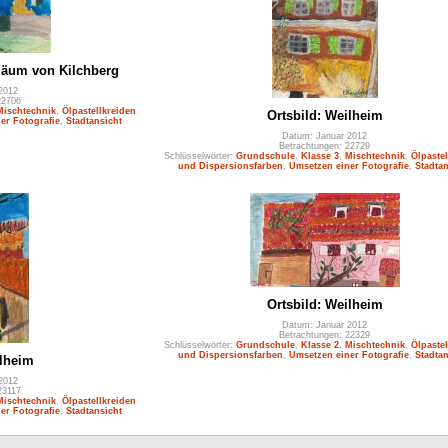
iläum von Kilchberg
2012
22706
Mischtechnik
,
Ölpastellkreiden
Ortsbild: Weilheim
er Fotografie
,
Stadtansicht
Datum: Januar 2012
Betrachtungen: 22729
Schlüsselwörter:
Grundschule
,
Klasse 3
,
Mischtechnik
,
Ölpastel
und Dispersionsfarben
,
Umsetzen einer Fotografie
,
Stadtan
Ortsbild: Weilheim
Datum: Januar 2012
Betrachtungen: 22329
Schlüsselwörter:
Grundschule
,
Klasse 2
,
Mischtechnik
,
Ölpastel
und Dispersionsfarben
,
Umsetzen einer Fotografie
,
Stadtan
ilheim
2012
23117
Mischtechnik
,
Ölpastellkreiden
er Fotografie
,
Stadtansicht