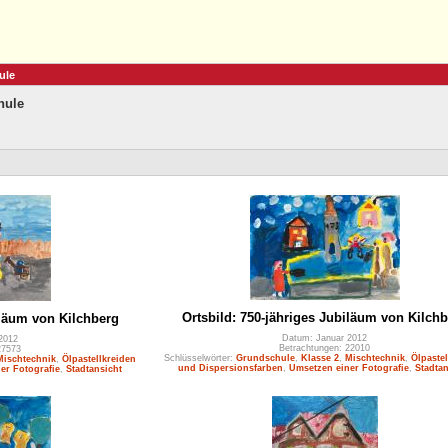
ule
hule
Ortsbild: 750-jähriges Jubiläum von Kilch
iläum von Kilchberg
Datum: Januar 2012
2012
Betrachtungen: 22010
27573
Schlüsselwörter:
Grundschule
,
Klasse 2
,
Mischtechnik
,
Ölpastel
Mischtechnik
,
Ölpastellkreiden
und Dispersionsfarben
,
Umsetzen einer Fotografie
,
Stadtan
er Fotografie
,
Stadtansicht