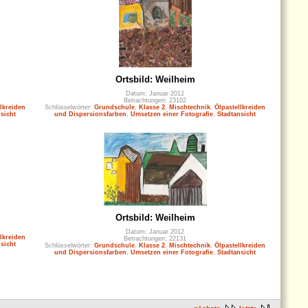
Ortsbild: Weilheim
Datum: Januar 2012
Betrachtungen: 23102
lkreiden
Schlüsselwörter:
Grundschule
,
Klasse 2
,
Mischtechnik
,
Ölpastellkreiden
sicht
und Dispersionsfarben
,
Umsetzen einer Fotografie
,
Stadtansicht
Ortsbild: Weilheim
Datum: Januar 2012
lkreiden
Betrachtungen: 22131
sicht
Schlüsselwörter:
Grundschule
,
Klasse 2
,
Mischtechnik
,
Ölpastellkreiden
und Dispersionsfarben
,
Umsetzen einer Fotografie
,
Stadtansicht