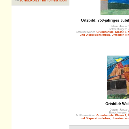
SCHULKUNST im homeschooling
Ortsbild: 750-jähriges Jub
Datum: Januar 
Betrachtungen: 
Schlüsselwörter:
Grundschule
,
Klasse 2
,
und Dispersionsfarben
,
Umsetzen ein
Ortsbild: We
Datum: Januar 
Betrachtungen: 
Schlüsselwörter:
Grundschule
,
Klasse 2
,
und Dispersionsfarben
,
Umsetzen ein