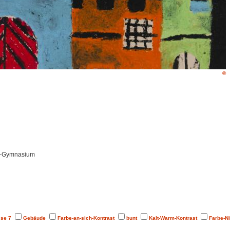
©
r-Gymnasium
sse 7
Gebäude
Farbe-an-sich-Kontrast
bunt
Kalt-Warm-Kontrast
Farbe-Ni