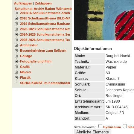
Aufklappen
|
Zuklappen
Schulkunst-Archiv Baden-Württemberg
2015/16 Schulkunstthema Zeichnen
2018 Schulkunstthema BILD-MATERIAL-OBJEKT
2019 Schulkunstthema Bauhaus
2020-2023 Schulkunstthema Natur und Zeit
2024-2025 Schulkunstthema Serie
2025-2026 Schulkunstthema Textil
Architektur
Objektinformationen
Besonderheiten zum Stöbern
Motiv:
Burg bei Nacht
Collage
Technik:
Wachskreide
Fotografie und Film
Grafik
Material:
Papier
Malerei
Größe:
A3
Plastik
Klasse:
Klasse 7
SCHULKUNST im homeschooling
Schulart:
Gymnasium
Schule:
Johannes-Keple
Ort:
Reutlingen
Entstehungsjahr:
um 1980
Archivnummer:
SK-B-004346
Medium:
Original 2D
Standort:
A
Schlüsselwörter:
Gymnasium
Kla