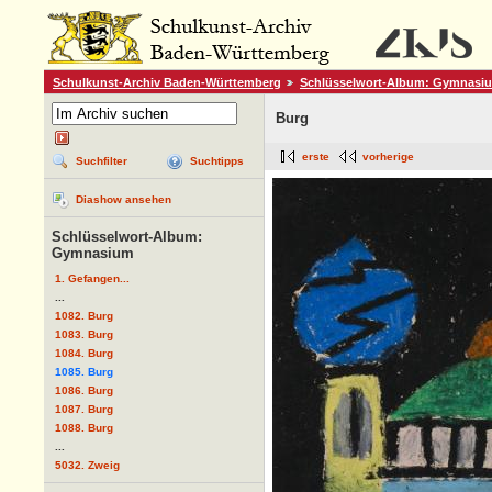
Schulkunst-Archiv Baden-Württemberg
Schlüsselwort-Album: Gymnasi
Burg
erste
vorherige
Suchfilter
Suchtipps
Diashow ansehen
Schlüsselwort-Album:
Gymnasium
1. Gefangen...
...
1082. Burg
1083. Burg
1084. Burg
1085. Burg
1086. Burg
1087. Burg
1088. Burg
...
5032. Zweig