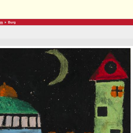
um
Burg