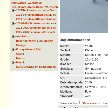
Aufklappen
|
Zuklappen
Schulkunst-Archiv Baden-Württemberg
2015/16 Schulkunstthema Zeichnen
2018 Schulkunstthema BILD-MATERIAL-OBJEKT
2019 Schulkunstthema Bauhaus
2020-2023 Schulkunstthema Natur und Zeit
2024-2025 Schulkunstthema Serie
2025-2026 Schulkunstthema Textil
Architektur
Objektinformationen
Besonderheiten zum Stöbern
Collage
Motiv:
Wiege
Fotografie und Film
Technik:
Kleben
Grafik
Material:
Karton, Holz, Plas
Malerei
Größe:
20x40x20
Plastik
Klasse:
Klasse 9
SCHULKUNST im homeschooling
Schulart:
Gymnasium
Schule:
Erasmus-Widma
Ort:
Schwäbisch Hall
Entstehungsjahr:
2019
Archivnummer:
Sk-web-001066
Medium:
Foto
Standort:
web
Schlüsselwörter:
Gymnasium
Kla