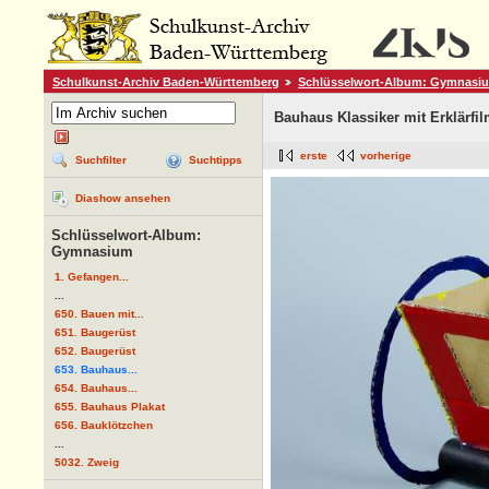
Schulkunst-Archiv Baden-Württemberg
Schlüsselwort-Album: Gymnasi
Bauhaus Klassiker mit Erklärfi
erste
vorherige
Suchfilter
Suchtipps
Diashow ansehen
Schlüsselwort-Album:
Gymnasium
1. Gefangen...
...
650. Bauen mit...
651. Baugerüst
652. Baugerüst
653. Bauhaus...
654. Bauhaus...
655. Bauhaus Plakat
656. Bauklötzchen
...
5032. Zweig