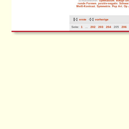
Schlüsselwörter:
Gymnasium
,
eckige un
runde Formen
,
positiv-negativ
,
Schwar
Weiß-Kontrast
,
Symmetrie
,
Pop Art
,
Op 
erste
vorherige
Seite:
1
...
202
203
204
205
206