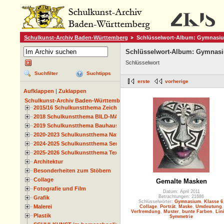
Schulkunst-Archiv Baden-Württemberg
Schlüsselwort-Album: Gymnasi
Schlüsselwort-Album: Gymnas
Schlüsselwort
Suchfilter
Suchtipps
erste
vorherige
Aufklappen
|
Zuklappen
Schulkunst-Archiv Baden-Württemberg
2015/16 Schulkunstthema Zeichnen
2018 Schulkunstthema BILD-MATERIAL-OBJEKT
2019 Schulkunstthema Bauhaus
2020-2023 Schulkunstthema Natur und Zeit
2024-2025 Schulkunstthema Serie
2025-2026 Schulkunstthema Textil
Architektur
Besonderheiten zum Stöbern
Collage
Gemalte Masken
Fotografie und Film
Datum: April 2011
Betrachtungen: 21686
Grafik
Schlüsselwörter:
Gymnasium
,
Klasse 6
Malerei
Collage
,
Porträt
,
Maske
,
Umdeutung
,
Verfremdung
,
Muster
,
bunte Farben
,
Lin
Plastik
Symmetrie