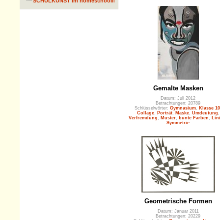
SCHULKUNST im homeschooling
Gemalte Masken
Datum: Juli 2012
Betrachtungen: 20789
Schlüsselwörter:
Gymnasium
,
Klasse 10
Collage
,
Porträt
,
Maske
,
Umdeutung
,
Verfremdung
,
Muster
,
bunte Farben
,
Lin
Symmetrie
Geometrische Formen
Datum: Januar 2011
Betrachtungen: 20229