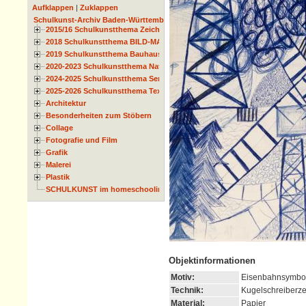
Aufklappen
|
Zuklappen
Schulkunst-Archiv Baden-Württemberg
2015/16 Schulkunstthema Zeichnen
2018 Schulkunstthema BILD-MATERIAL-OBJEKT
2019 Schulkunstthema Bauhaus
2020-2023 Schulkunstthema Natur und Zeit
2024-2025 Schulkunstthema Serie
2025-2026 Schulkunstthema Textil
Architektur
Besonderheiten zum Stöbern
Collage
Fotografie und Film
Grafik
Malerei
Plastik
SCHULKUNST im homeschooling
Objektinformationen
Motiv:
Eisenbahnsymbo
Technik:
Kugelschreiberz
Material:
Papier