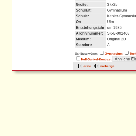
Größe:
37x25
Schulart:
Gymnasium
Schule:
Kepler-Gymnasi
Ort:
Ulm
Entstehungsjahr:
um 1985
Archivnummer:
SK-B-002408
Medium:
Original 2D
Standort:
A
Schlüsselwörter:
Gymnasium
Tec
Hell-Dunkel-Kontrast
erste
vorherige