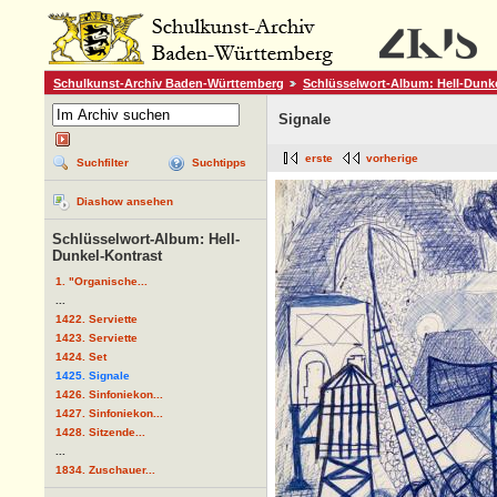
Schulkunst-Archiv Baden-Württemberg
Schlüsselwort-Album: Hell-Dunk
Signale
erste
vorherige
Suchfilter
Suchtipps
Diashow ansehen
Schlüsselwort-Album: Hell-
Dunkel-Kontrast
1. "Organische...
...
1422. Serviette
1423. Serviette
1424. Set
1425. Signale
1426. Sinfoniekon...
1427. Sinfoniekon...
1428. Sitzende...
...
1834. Zuschauer...