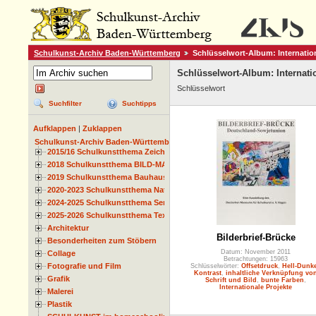
Schulkunst-Archiv Baden-Württemberg
Schlüsselwort-Album: Internation
Schlüsselwort-Album: Internati
Schlüsselwort
Suchfilter
Suchtipps
Aufklappen
|
Zuklappen
Schulkunst-Archiv Baden-Württemberg
2015/16 Schulkunstthema Zeichnen
2018 Schulkunstthema BILD-MATERIAL-OBJEKT
2019 Schulkunstthema Bauhaus
2020-2023 Schulkunstthema Natur und Zeit
2024-2025 Schulkunstthema Serie
2025-2026 Schulkunstthema Textil
Architektur
Bilderbrief-Brücke
Besonderheiten zum Stöbern
Datum: November 2011
Collage
Betrachtungen: 15963
Fotografie und Film
Schlüsselwörter:
Offsetdruck
,
Hell-Dunke
Kontrast
,
inhaltliche Verknüpfung vo
Grafik
Schrift und Bild
,
bunte Farben
,
Internationale Projekte
Malerei
Plastik