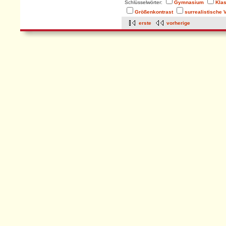
Schlüsselwörter:
Gymnasium
Kla
Größenkontrast
surrealistische
erste
vorherige