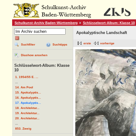
Schulkunst-Archiv Baden-Württemberg
Schlüsselwort-Album: Klasse 10
Apokalyptische Landschaft
erste
vorherige
Suchfilter
Suchtipps
Diashow ansehen
Schlüsselwort-Album: Klasse
10
1. 1954/55 E. ...
...
14. Am Pool
15. Apokalyptis...
16. Apokalyptis...
17. Apokalyptis...
18. Architektur...
19. Architektur...
20. Architektur...
...
853. Zweig