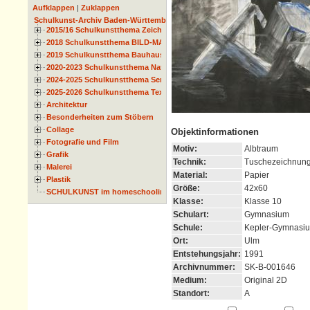
Aufklappen
|
Zuklappen
Schulkunst-Archiv Baden-Württemberg
2015/16 Schulkunstthema Zeichnen
2018 Schulkunstthema BILD-MATERIAL-OBJEKT
2019 Schulkunstthema Bauhaus
2020-2023 Schulkunstthema Natur und Zeit
2024-2025 Schulkunstthema Serie
2025-2026 Schulkunstthema Textil
Architektur
Besonderheiten zum Stöbern
Collage
Objektinformationen
Fotografie und Film
Motiv:
Albtraum
Grafik
Technik:
Tuschezeichnung
Malerei
Material:
Papier
Plastik
Größe:
42x60
SCHULKUNST im homeschooling
Klasse:
Klasse 10
Schulart:
Gymnasium
Schule:
Kepler-Gymnasi
Ort:
Ulm
Entstehungsjahr:
1991
Archivnummer:
SK-B-001646
Medium:
Original 2D
Standort:
A