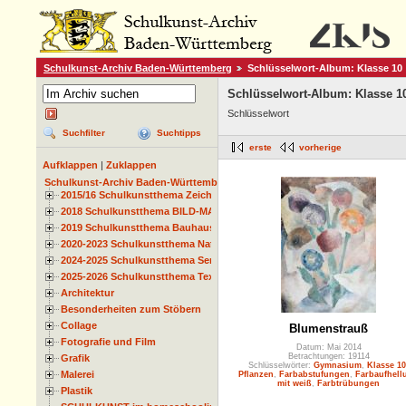
Schulkunst-Archiv Baden-Württemberg
Schlüsselwort-Album: Klasse 10
Schlüsselwort-Album: Klasse 1
Schlüsselwort
Suchfilter
Suchtipps
erste
vorherige
Aufklappen
|
Zuklappen
Schulkunst-Archiv Baden-Württemberg
2015/16 Schulkunstthema Zeichnen
2018 Schulkunstthema BILD-MATERIAL-OBJEKT
2019 Schulkunstthema Bauhaus
2020-2023 Schulkunstthema Natur und Zeit
2024-2025 Schulkunstthema Serie
2025-2026 Schulkunstthema Textil
Architektur
Besonderheiten zum Stöbern
Collage
Blumenstrauß
Fotografie und Film
Datum: Mai 2014
Betrachtungen: 19114
Grafik
Schlüsselwörter:
Gymnasium
,
Klasse 10
Malerei
Pflanzen
,
Farbabstufungen
,
Farbaufhell
mit weiß
,
Farbtrübungen
Plastik