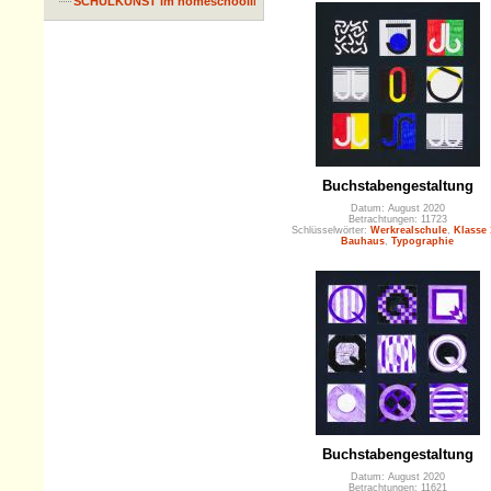
SCHULKUNST im homeschooling
Buchstabengestaltung
Datum: August 2020
Betrachtungen: 11723
Schlüsselwörter:
Werkrealschule
,
Klasse 
Bauhaus
,
Typographie
Buchstabengestaltung
Datum: August 2020
Betrachtungen: 11621