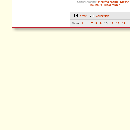
Schlüsselwörter:
Werkrealschule
,
Klasse 
Bauhaus
,
Typographie
erste
vorherige
Seite:
1
...
7
8
9
10
11
12
13
.