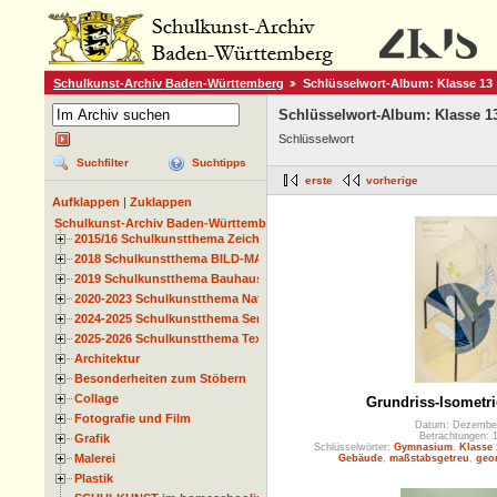
Schulkunst-Archiv Baden-Württemberg
Schlüsselwort-Album: Klasse 13
Schlüsselwort-Album: Klasse 1
Schlüsselwort
Suchfilter
Suchtipps
erste
vorherige
Aufklappen
|
Zuklappen
Schulkunst-Archiv Baden-Württemberg
2015/16 Schulkunstthema Zeichnen
2018 Schulkunstthema BILD-MATERIAL-OBJEKT
2019 Schulkunstthema Bauhaus
2020-2023 Schulkunstthema Natur und Zeit
2024-2025 Schulkunstthema Serie
2025-2026 Schulkunstthema Textil
Architektur
Besonderheiten zum Stöbern
Collage
Grundriss-Isometr
Fotografie und Film
Datum: Dezembe
Betrachtungen: 
Grafik
Schlüsselwörter:
Gymnasium
,
Klasse 
Malerei
Gebäude
,
maßstabsgetreu
,
geo
Plastik