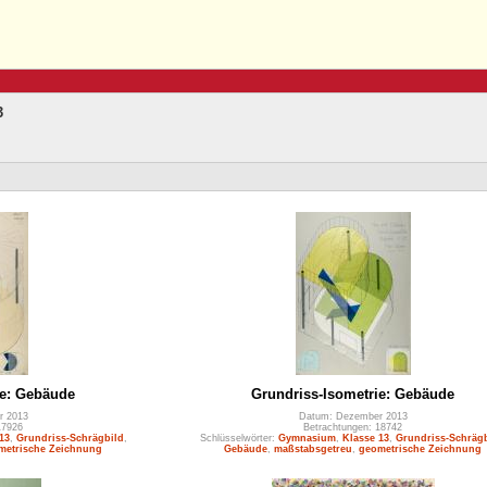
3
ie: Gebäude
Grundriss-Isometrie: Gebäude
r 2013
Datum: Dezember 2013
17926
Betrachtungen: 18742
13
,
Grundriss-Schrägbild
,
Schlüsselwörter:
Gymnasium
,
Klasse 13
,
Grundriss-Schrägb
metrische Zeichnung
Gebäude
,
maßstabsgetreu
,
geometrische Zeichnung