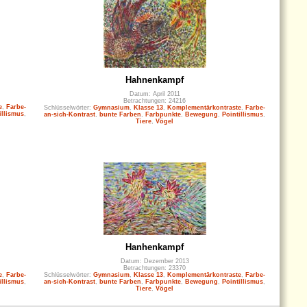
Hahnenkampf
Datum: April 2011
Betrachtungen: 24216
e
,
Farbe-
Schlüsselwörter:
Gymnasium
,
Klasse 13
,
Komplementärkontraste
,
Farbe-
illismus
,
an-sich-Kontrast
,
bunte Farben
,
Farbpunkte
,
Bewegung
,
Pointillismus
,
Tiere
,
Vögel
Hanhenkampf
Datum: Dezember 2013
Betrachtungen: 23370
e
,
Farbe-
Schlüsselwörter:
Gymnasium
,
Klasse 13
,
Komplementärkontraste
,
Farbe-
illismus
,
an-sich-Kontrast
,
bunte Farben
,
Farbpunkte
,
Bewegung
,
Pointillismus
,
Tiere
,
Vögel