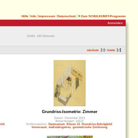
Hilfe
Info
Impressum
Datenschutz
Zum SCHULKUNST-Programm
Anmelden
Größe: 164 Elemente
nächste
letzte
Grundriss-Isometrie: Zimmer
Datum: Dezember 2013
Betrachtungen: 19122
ild
,
Schlüsselwörter:
Gymnasium
,
Klasse 13
,
Grundriss-Schrägbild
,
Innenraum
,
maßstabsgetreu
,
geometrische Zeichnung