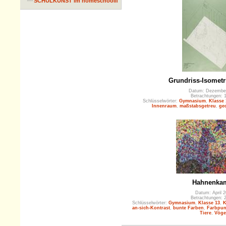
SCHULKUNST im homeschooling
Grundriss-Isometr
Datum: Dezembe
Betrachtungen: 
Schlüsselwörter:
Gymnasium
,
Klasse 
Innenraum
,
maßstabsgetreu
,
ge
Hahnenka
Datum: April 2
Betrachtungen: 
Schlüsselwörter:
Gymnasium
,
Klasse 13
,
K
an-sich-Kontrast
,
bunte Farben
,
Farbpun
Tiere
,
Vöge