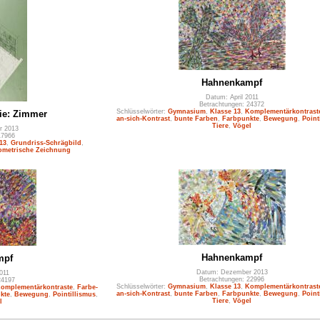
Hahnenkampf
Datum: April 2011
Betrachtungen: 24372
Schlüsselwörter:
Gymnasium
,
Klasse 13
,
Komplementärkontrast
ie: Zimmer
an-sich-Kontrast
,
bunte Farben
,
Farbpunkte
,
Bewegung
,
Point
Tiere
,
Vögel
r 2013
17966
13
,
Grundriss-Schrägbild
,
ometrische Zeichnung
Hahnenkampf
mpf
Datum: Dezember 2013
011
Betrachtungen: 22996
24197
Schlüsselwörter:
Gymnasium
,
Klasse 13
,
Komplementärkontrast
omplementärkontraste
,
Farbe-
an-sich-Kontrast
,
bunte Farben
,
Farbpunkte
,
Bewegung
,
Point
kte
,
Bewegung
,
Pointillismus
,
Tiere
,
Vögel
l