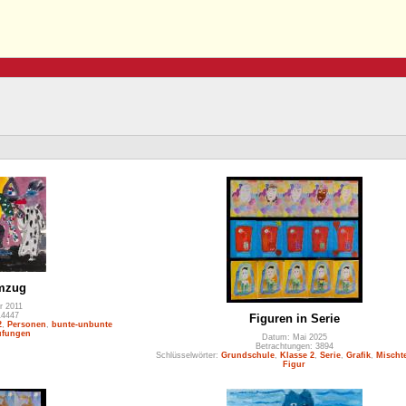
mzug
r 2011
14447
Figuren in Serie
2
,
Personen
,
bunte-unbunte
ufungen
Datum: Mai 2025
Betrachtungen: 3894
Schlüsselwörter:
Grundschule
,
Klasse 2
,
Serie
,
Grafik
,
Mischt
Figur