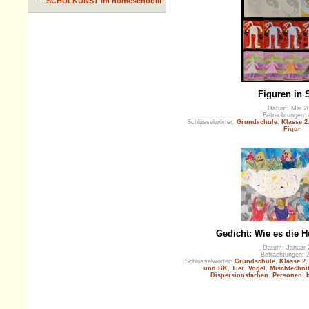
SCHULKUNST im homeschooling
Figuren in 
Datum: Mai 2
Betrachtungen:
Schlüsselwörter:
Grundschule
,
Klasse 2
Figur
Gedicht: Wie es die 
Datum: Januar 
Betrachtungen: 
Schlüsselwörter:
Grundschule
,
Klasse 2
und BK
,
Tier
,
Vogel
,
Mischtechni
Dispersionsfarben
,
Personen
,