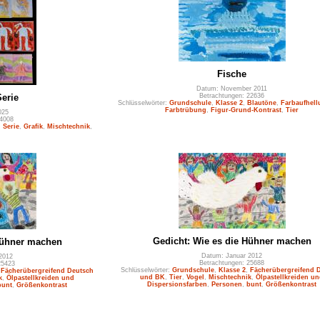
Fische
Datum: November 2011
Betrachtungen: 22636
Serie
Schlüsselwörter:
Grundschule
,
Klasse 2
,
Blautöne
,
Farbaufhel
Farbtrübung
,
Figur-Grund-Kontrast
,
Tier
025
 4008
,
Serie
,
Grafik
,
Mischtechnik
,
Gedicht: Wie es die Hühner machen
Hühner machen
Datum: Januar 2012
2012
Betrachtungen: 25688
25423
Schlüsselwörter:
Grundschule
,
Klasse 2
,
Fächerübergreifend 
,
Fächerübergreifend Deutsch
und BK
,
Tier
,
Vogel
,
Mischtechnik
,
Ölpastellkreiden u
k
,
Ölpastellkreiden und
Dispersionsfarben
,
Personen
,
bunt
,
Größenkontrast
bunt
,
Größenkontrast