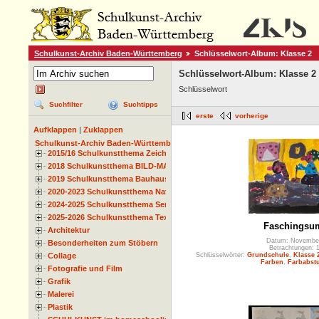
Schulkunst-Archiv Baden-Württemberg
Schlüsselwort-Album: Klasse 2
Schlüsselwort-Album: Klasse 2
Schlüsselwort
Suchfilter
Suchtipps
erste
vorherige
Aufklappen
|
Zuklappen
Schulkunst-Archiv Baden-Württemberg
2015/16 Schulkunstthema Zeichnen
2018 Schulkunstthema BILD-MATERIAL-OBJEKT
2019 Schulkunstthema Bauhaus
2020-2023 Schulkunstthema Natur und Zeit
2024-2025 Schulkunstthema Serie
2025-2026 Schulkunstthema Textil
Faschingsu
Architektur
Datum: Novembe
Besonderheiten zum Stöbern
Betrachtungen: 
Collage
Schlüsselwörter:
Grundschule
,
Klasse 
Farben
,
Farbabst
Fotografie und Film
Grafik
Malerei
Plastik