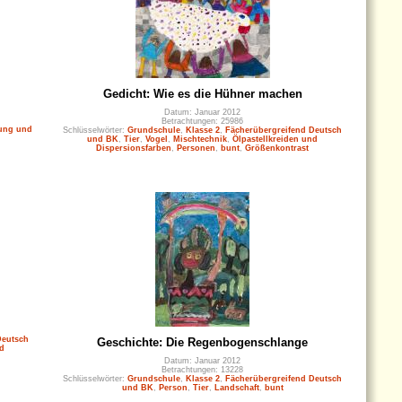
Gedicht: Wie es die Hühner machen
Datum: Januar 2012
Betrachtungen: 25986
lung und
Schlüsselwörter:
Grundschule
,
Klasse 2
,
Fächerübergreifend Deutsch
und BK
,
Tier
,
Vogel
,
Mischtechnik
,
Ölpastellkreiden und
Dispersionsfarben
,
Personen
,
bunt
,
Größenkontrast
Deutsch
Geschichte: Die Regenbogenschlange
nd
Datum: Januar 2012
Betrachtungen: 13228
Schlüsselwörter:
Grundschule
,
Klasse 2
,
Fächerübergreifend Deutsch
und BK
,
Person
,
Tier
,
Landschaft
,
bunt