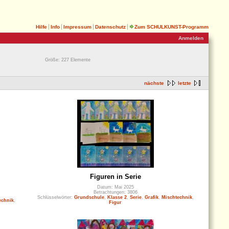
Hilfe
Info
Impressum
Datenschutz
Zum SCHULKUNST-Programm
Anmelden
Größe: 227 Elemente
nächste
letzte
Figuren in Serie
Datum: Mai 2025
Betrachtungen: 3806
Schlüsselwörter:
Grundschule
,
Klasse 2
,
Serie
,
Grafik
,
Mischtechnik
,
echnik
,
Figur