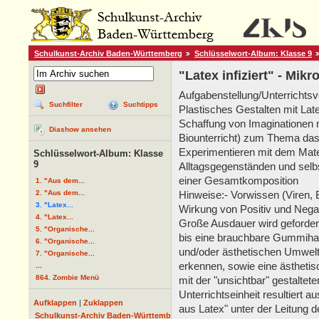
Schulkunst-Archiv Baden-Württemberg
Schlüsselwort-Album: Klasse 9
"Latex infiziert" - Mik
Aufgabenstellung/Unterrichtsv
Suchfilter
Suchtipps
Plastisches Gestalten mit La
Schaffung von Imaginationen m
Diashow ansehen
Biounterricht) zum Thema das
Experimentieren mit dem Mater
Schlüsselwort-Album: Klasse
9
Alltagsgegenständen und selb
einer Gesamtkomposition
1. "Aus dem...
2. "Aus dem...
Hinweise:- Vorwissen (Viren, 
3. "Latex...
Wirkung von Positiv und Negati
4. "Latex...
Große Ausdauer wird geforder
5. "Organische...
bis eine brauchbare Gummiha
6. "Organische...
und/oder ästhetischen Umwelt
7. "Organische...
erkennen, sowie eine ästheti
...
864. Zombie Menü
mit der "unsichtbar" gestaltet
Unterrichtseinheit resultiert a
Aufklappen
|
Zuklappen
aus Latex" unter der Leitung
Schulkunst-Archiv Baden-Württemberg