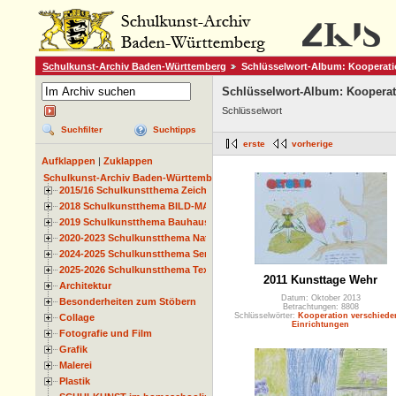
Schulkunst-Archiv Baden-Württemberg
Schlüsselwort-Album: Kooperati
Schlüsselwort-Album: Kooperat
Schlüsselwort
Suchfilter
Suchtipps
erste
vorherige
Aufklappen
|
Zuklappen
Schulkunst-Archiv Baden-Württemberg
2015/16 Schulkunstthema Zeichnen
2018 Schulkunstthema BILD-MATERIAL-OBJEKT
2019 Schulkunstthema Bauhaus
2020-2023 Schulkunstthema Natur und Zeit
2024-2025 Schulkunstthema Serie
2025-2026 Schulkunstthema Textil
2011 Kunsttage Wehr
Architektur
Datum: Oktober 2013
Besonderheiten zum Stöbern
Betrachtungen: 8808
Schlüsselwörter:
Kooperation verschiede
Collage
Einrichtungen
Fotografie und Film
Grafik
Malerei
Plastik