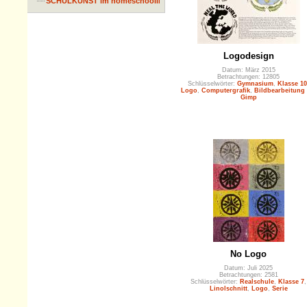
SCHULKUNST im homeschooling
Logodesign
Datum: März 2015
Betrachtungen: 12805
Schlüsselwörter:
Gymnasium
,
Klasse 10
Logo
,
Computergrafik
,
Bildbearbeitung 
Gimp
No Logo
Datum: Juli 2025
Betrachtungen: 2581
Schlüsselwörter:
Realschule
,
Klasse 7
,
Linolschnitt
,
Logo
,
Serie