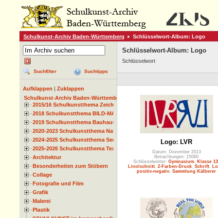
Schulkunst-Archiv Baden-Württemberg
Schlüsselwort-Album: Logo
Schlüsselwort-Album: Logo
Schlüsselwort
Suchfilter
Suchtipps
Aufklappen
|
Zuklappen
Schulkunst-Archiv Baden-Württemberg
2015/16 Schulkunstthema Zeichnen
2018 Schulkunstthema BILD-MATERIAL-OBJEKT
2019 Schulkunstthema Bauhaus
2020-2023 Schulkunstthema Natur und Zeit
2024-2025 Schulkunstthema Serie
Logo: LVR
2025-2026 Schulkunstthema Textil
Datum: Dezember 2013
Architektur
Betrachtungen: 15060
Schlüsselwörter:
Gymnasium
,
Klasse 13
Besonderheiten zum Stöbern
Linolschnitt
,
2-Farben-Druck
,
Schrift
,
Lo
positiv-negativ
,
Sammlung Kälberer
Collage
Fotografie und Film
Grafik
Malerei
Plastik