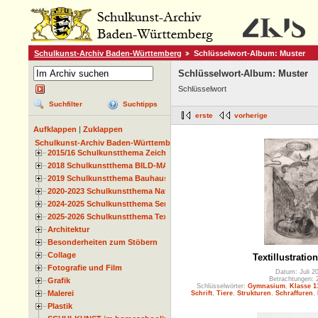
Schulkunst-Archiv Baden-Württemberg
Schlüsselwort-Album: Muster
Schlüsselwort-Album: Muster
Schlüsselwort
Suchfilter
Suchtipps
erste
vorherige
Aufklappen
|
Zuklappen
Schulkunst-Archiv Baden-Württemberg
2015/16 Schulkunstthema Zeichnen
2018 Schulkunstthema BILD-MATERIAL-OBJEKT
2019 Schulkunstthema Bauhaus
2020-2023 Schulkunstthema Natur und Zeit
2024-2025 Schulkunstthema Serie
2025-2026 Schulkunstthema Textil
Architektur
Besonderheiten zum Stöbern
Collage
Textillustratio
Fotografie und Film
Datum: Juli 2
Betrachtungen: 
Grafik
Schlüsselwörter:
Gymnasium
,
Klasse 1
Malerei
Schrift
,
Tiere
,
Strukturen
,
Schraffuren
,
Plastik