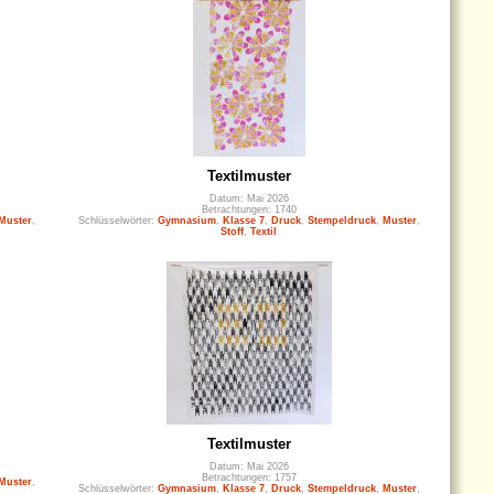
Textilmuster
Datum: Mai 2026
Betrachtungen: 1740
Muster
,
Schlüsselwörter:
Gymnasium
,
Klasse 7
,
Druck
,
Stempeldruck
,
Muster
,
Stoff
,
Textil
Textilmuster
Datum: Mai 2026
Betrachtungen: 1757
Muster
,
Schlüsselwörter:
Gymnasium
,
Klasse 7
,
Druck
,
Stempeldruck
,
Muster
,