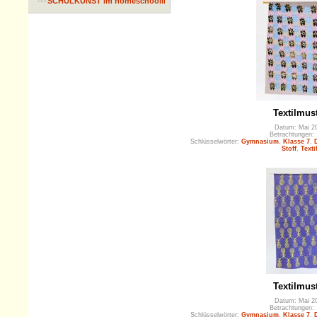
SCHULKUNST im homeschooling
Textilmus
Datum: Mai 2
Betrachtungen:
Schlüsselwörter:
Gymnasium
,
Klasse 7
,
Stoff
,
Texti
Textilmus
Datum: Mai 2
Betrachtungen:
Schlüsselwörter:
Gymnasium
,
Klasse 7
,