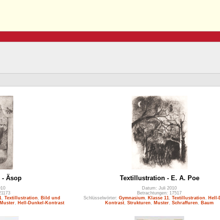
n - Äsop
Textillustration - E. A. Poe
010
Datum: Juli 2010
21173
Betrachtungen: 17517
1
,
Textillustration
,
Bild und
Schlüsselwörter:
Gymnasium
,
Klasse 11
,
Textillustration
,
Hell-
Muster
,
Hell-Dunkel-Kontrast
Kontrast
,
Strukturen
,
Muster
,
Schraffuren
,
Baum