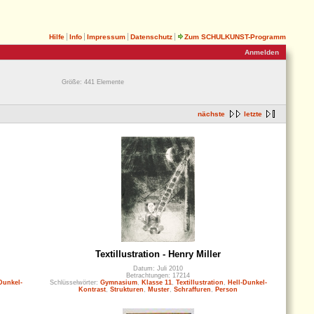
Hilfe
Info
Impressum
Datenschutz
Zum SCHULKUNST-Programm
Anmelden
Größe: 441 Elemente
nächste
letzte
Textillustration - Henry Miller
Datum: Juli 2010
Betrachtungen: 17214
Dunkel-
Schlüsselwörter:
Gymnasium
,
Klasse 11
,
Textillustration
,
Hell-Dunkel-
Kontrast
,
Strukturen
,
Muster
,
Schraffuren
,
Person