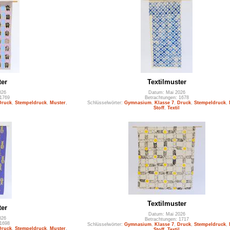
ter
Textilmuster
026
Datum: Mai 2026
 1769
Betrachtungen: 1678
Druck
,
Stempeldruck
,
Muster
,
Schlüsselwörter:
Gymnasium
,
Klasse 7
,
Druck
,
Stempeldruck
,
l
Stoff
,
Textil
Textilmuster
ter
Datum: Mai 2026
026
Betrachtungen: 1717
 1698
Schlüsselwörter:
Gymnasium
,
Klasse 7
,
Druck
,
Stempeldruck
,
Druck
,
Stempeldruck
,
Muster
,
Stoff
,
Textil