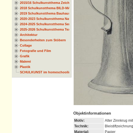
2015/16 Schulkunstthema Zeichnen
2018 Schulkunstthema BILD-MATERIAL-OBJEKT
2019 Schulkunstthema Bauhaus
2020-2023 Schulkunstthema Natur und Zeit
2024-2025 Schulkunstthema Serie
2025-2026 Schulkunstthema Textil
Architektur
Besonderheiten zum Stöbern
Collage
Fotografie und Film
Grafik
Malerei
Plastik
SCHULKUNST im homeschooling
Objektinformationen
Motiv:
Alter Zinnkrug mi
Technik:
Bleistiftzeichnun
Material:
Papier