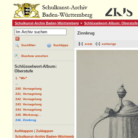
Schulkunst-Archiv Baden-Württemberg
Schlüsselwort-Album: Oberstufe
Zinnkrug
erste
vorherige
Suchfilter
Suchtipps
Diashow ansehen
Schlüsselwort-Album:
Oberstufe
1. "Wir"
...
240. Vernagelung
241. Vernagelung
242. Vernagelung
243. Vernagelung
244. Vernagelung
245. Werkzeug:...
246. Zinnkrug
Aufklappen
|
Zuklappen
Schulkunst-Archiv Baden-Württemberg