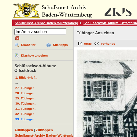
Schulkunst-Archiv Baden-Württemberg
Schlüsselwort-Album: Offsetdru
Tübinger Ansichten
erste
vorherige
Suchfilter
Suchtipps
Diashow ansehen
Schlüsselwort-Album:
Offsetdruck
1. Bilderbrief...
...
27. Tübinger...
28. Tübinger...
29. Tübinger...
30. Tübinger...
31. Tübinger...
32. Tübinger...
33. Tübinger...
Aufklappen
|
Zuklappen
Schulkunst-Archiv Baden-Württemberg