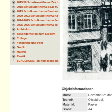
2015/16 Schulkunstthema Zeichnen
2018 Schulkunstthema BILD-MATERIAL-OBJEKT
2019 Schulkunstthema Bauhaus
2020-2023 Schulkunstthema Natur und Zeit
2024-2025 Schulkunstthema Serie
2025-2026 Schulkunstthema Textil
Architektur
Besonderheiten zum Stöbern
Collage
Fotografie und Film
Grafik
Malerei
Plastik
SCHULKUNST im homeschooling
Objektinformationen
Motiv:
Dezember 2: Mark
Technik:
Offsetdruck
Material:
Papier
Größe:
A4