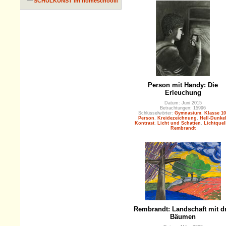
SCHULKUNST im homeschooling
Person mit Handy: Die
Erleuchung
Datum: Juni 2015
Betrachtungen: 15996
Schlüsselwörter:
Gymnasium
,
Klasse 10
Person
,
Kreidezeichnung
,
Hell-Dunkel
Kontrast
,
Licht und Schatten
,
Lichtquel
Rembrandt
Rembrandt: Landschaft mit dr
Bäumen