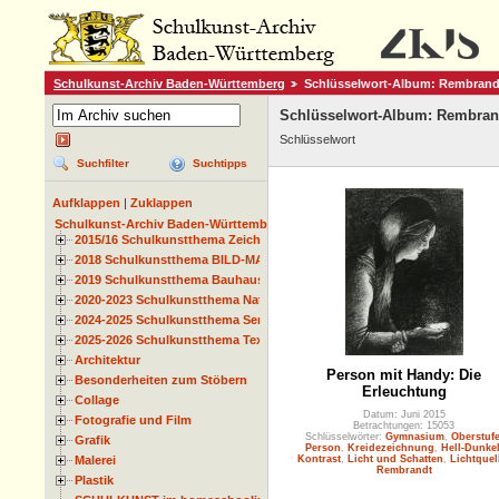
Schulkunst-Archiv Baden-Württemberg
Schlüsselwort-Album: Rembrand
Schlüsselwort-Album: Rembran
Schlüsselwort
Suchfilter
Suchtipps
Aufklappen
|
Zuklappen
Schulkunst-Archiv Baden-Württemberg
2015/16 Schulkunstthema Zeichnen
2018 Schulkunstthema BILD-MATERIAL-OBJEKT
2019 Schulkunstthema Bauhaus
2020-2023 Schulkunstthema Natur und Zeit
2024-2025 Schulkunstthema Serie
2025-2026 Schulkunstthema Textil
Architektur
Person mit Handy: Die
Besonderheiten zum Stöbern
Erleuchtung
Collage
Datum: Juni 2015
Fotografie und Film
Betrachtungen: 15053
Schlüsselwörter:
Gymnasium
,
Oberstuf
Grafik
Person
,
Kreidezeichnung
,
Hell-Dunkel
Malerei
Kontrast
,
Licht und Schatten
,
Lichtquel
Rembrandt
Plastik