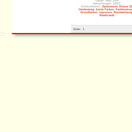
Datum: März 2009
Betrachtungen: 19023
Schlüsselwörter:
Gymnasium
,
Klasse 12
Umdeutung
,
bunte Farben
,
Farbkontras
Grundfarben
,
expressiv
,
Raumwirkun
Rembrandt
Seite:
1