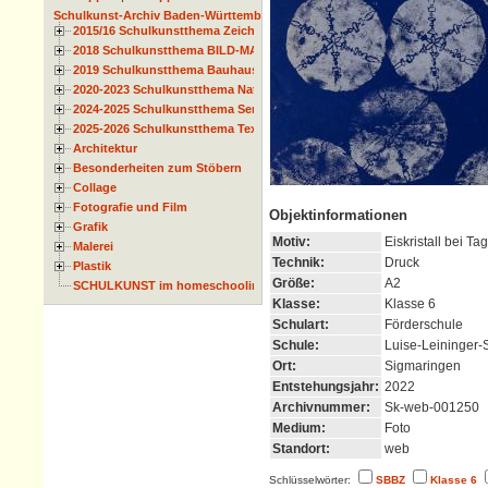
Schulkunst-Archiv Baden-Württemberg
2015/16 Schulkunstthema Zeichnen
2018 Schulkunstthema BILD-MATERIAL-OBJEKT
2019 Schulkunstthema Bauhaus
2020-2023 Schulkunstthema Natur und Zeit
2024-2025 Schulkunstthema Serie
2025-2026 Schulkunstthema Textil
Architektur
Besonderheiten zum Stöbern
Collage
Fotografie und Film
Objektinformationen
Grafik
Motiv:
Eiskristall bei T
Malerei
Technik:
Druck
Plastik
Größe:
A2
SCHULKUNST im homeschooling
Klasse:
Klasse 6
Schulart:
Förderschule
Schule:
Luise-Leininger-
Ort:
Sigmaringen
Entstehungsjahr:
2022
Archivnummer:
Sk-web-001250
Medium:
Foto
Standort:
web
Schlüsselwörter:
SBBZ
Klasse 6