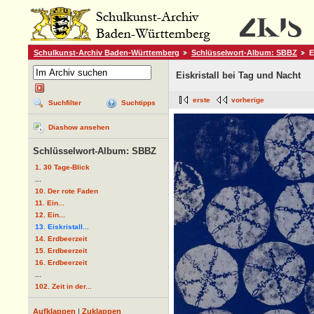
Schulkunst-Archiv Baden-Württemberg
Schlüsselwort-Album: SBBZ
E
Eiskristall bei Tag und Nacht
erste
vorherige
Suchfilter
Suchtipps
Diashow ansehen
Schlüsselwort-Album: SBBZ
1. 30 Tage-Blick
...
10. Der rote Faden
11. Ein...
12. Ein...
13. Eiskristall...
14. Erdbeerzeit
15. Erdbeerzeit
16. Erdbeerzeit
...
102. Zeit in der...
Aufklappen
|
Zuklappen