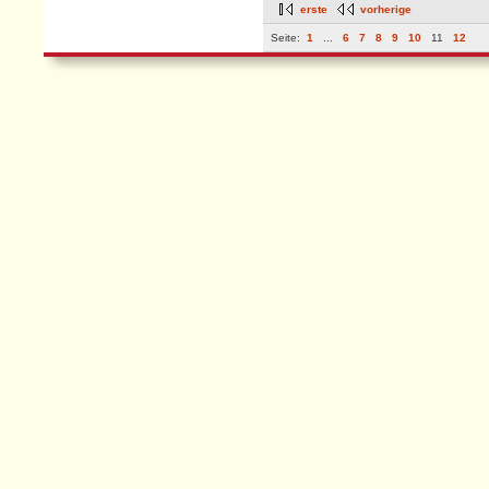
erste
vorherige
Seite:
1
...
6
7
8
9
10
11
12