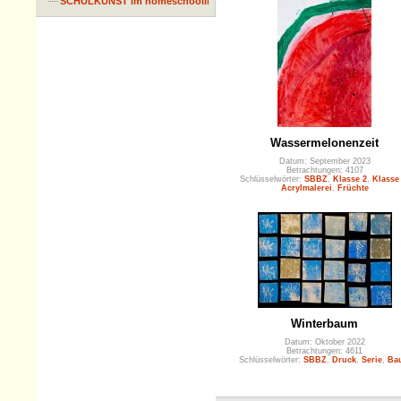
SCHULKUNST im homeschooling
Wassermelonenzeit
Datum: September 2023
Betrachtungen: 4107
Schlüsselwörter:
SBBZ
,
Klasse 2
,
Klasse
Acrylmalerei
,
Früchte
Winterbaum
Datum: Oktober 2022
Betrachtungen: 4611
Schlüsselwörter:
SBBZ
,
Druck
,
Serie
,
Ba