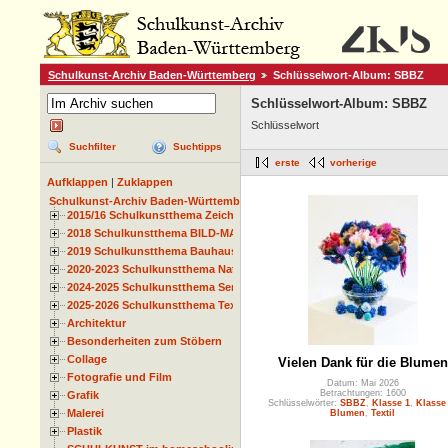
Schulkunst-Archiv Baden-Württemberg
Schlüsselwort-Album: SBBZ
Schlüsselwort-Album: SBBZ
Schlüsselwort
Suchfilter
Suchtipps
erste
vorherige
Aufklappen
|
Zuklappen
Schulkunst-Archiv Baden-Württemberg
2015/16 Schulkunstthema Zeichnen
2018 Schulkunstthema BILD-MATERIAL-OBJEKT
2019 Schulkunstthema Bauhaus
2020-2023 Schulkunstthema Natur und Zeit
2024-2025 Schulkunstthema Serie
2025-2026 Schulkunstthema Textil
Architektur
Besonderheiten zum Stöbern
Collage
Vielen Dank für die Blumen
Fotografie und Film
Datum: Mai 2026
Betrachtungen: 1600
Grafik
Schlüsselwörter:
SBBZ
,
Klasse 1
,
Klasse
Malerei
Blumen
,
Textil
Plastik