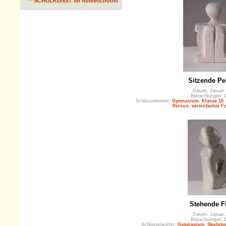
SCHULKUNST im homeschooling
Sitzende Pe
Datum: Januar 
Betrachtungen: 
Schlüsselwörter:
Gymnasium
,
Klasse 10
Person
,
vereinfachte F
Stehende F
Datum: Januar 
Betrachtungen: 
Schlüsselwörter:
Gymnasium
,
Skulptu