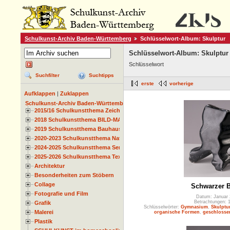
Schulkunst-Archiv Baden-Württemberg
Schlüsselwort-Album: Skulptur
Schlüsselwort-Album: Skulptur
Schlüsselwort
Suchfilter
Suchtipps
erste
vorherige
Aufklappen
|
Zuklappen
Schulkunst-Archiv Baden-Württemberg
2015/16 Schulkunstthema Zeichnen
2018 Schulkunstthema BILD-MATERIAL-OBJEKT
2019 Schulkunstthema Bauhaus
2020-2023 Schulkunstthema Natur und Zeit
2024-2025 Schulkunstthema Serie
2025-2026 Schulkunstthema Textil
Architektur
Besonderheiten zum Stöbern
Collage
Schwarzer B
Fotografie und Film
Datum: Januar 
Betrachtungen: 
Grafik
Schlüsselwörter:
Gymnasium
,
Skulptu
Malerei
organische Formen
,
geschlosse
Plastik