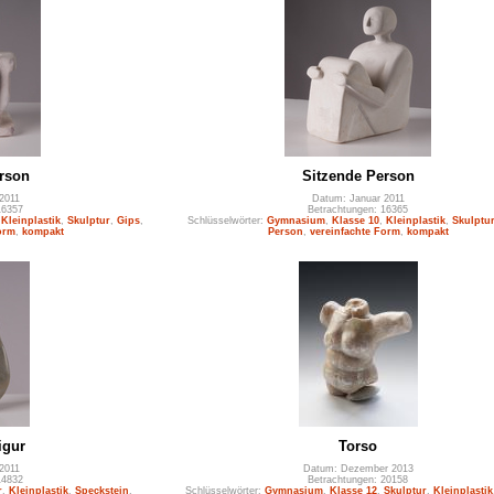
rson
Sitzende Person
2011
Datum: Januar 2011
16357
Betrachtungen: 16365
,
Kleinplastik
,
Skulptur
,
Gips
,
Schlüsselwörter:
Gymnasium
,
Klasse 10
,
Kleinplastik
,
Skulptu
orm
,
kompakt
Person
,
vereinfachte Form
,
kompakt
igur
Torso
2011
Datum: Dezember 2013
14832
Betrachtungen: 20158
r
,
Kleinplastik
,
Speckstein
,
Schlüsselwörter:
Gymnasium
,
Klasse 12
,
Skulptur
,
Kleinplastik