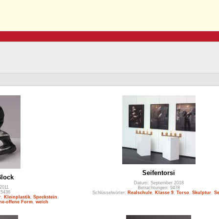
Seifentorsi
lock
Datum: September 2018
2011
Betrachtungen: 9478
15436
Schlüsselwörter:
Realschule
,
Klasse 9
,
Torso
,
Skulptur
,
Se
r
,
Kleinplastik
,
Speckstein
,
ne-offene Form
,
weich