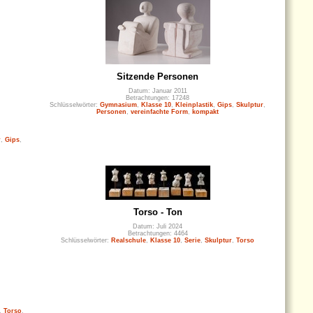
Sitzende Personen
Datum: Januar 2011
Betrachtungen: 17248
Schlüsselwörter:
Gymnasium
,
Klasse 10
,
Kleinplastik
,
Gips
,
Skulptur
,
Personen
,
vereinfachte Form
,
kompakt
r
,
Gips
,
Torso - Ton
Datum: Juli 2024
Betrachtungen: 4464
Schlüsselwörter:
Realschule
,
Klasse 10
,
Serie
,
Skulptur
,
Torso
,
Torso
,