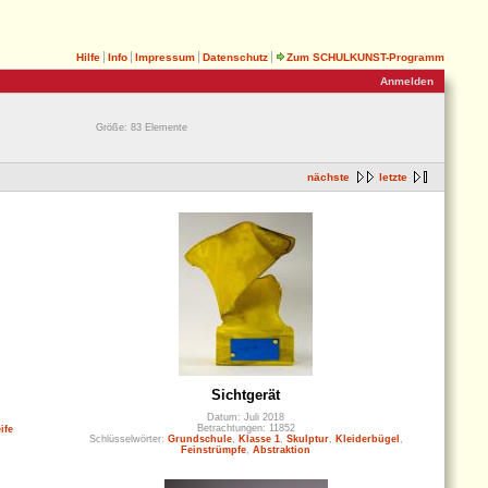
Hilfe
Info
Impressum
Datenschutz
Zum SCHULKUNST-Programm
Anmelden
Größe: 83 Elemente
nächste
letzte
Sichtgerät
Datum: Juli 2018
Betrachtungen: 11852
ife
Schlüsselwörter:
Grundschule
,
Klasse 1
,
Skulptur
,
Kleiderbügel
,
Feinstrümpfe
,
Abstraktion