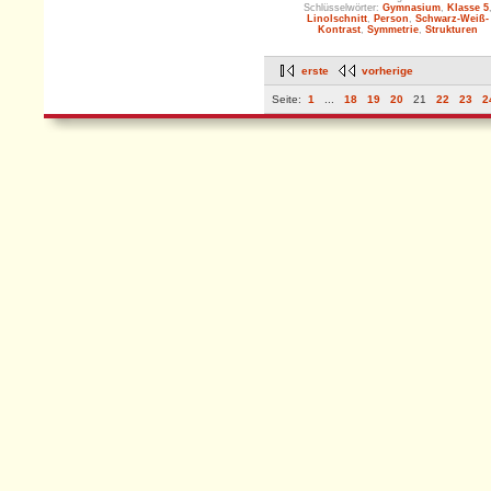
Schlüsselwörter:
Gymnasium
,
Klasse 5
Linolschnitt
,
Person
,
Schwarz-Weiß-
Kontrast
,
Symmetrie
,
Strukturen
erste
vorherige
Seite:
1
...
18
19
20
21
22
23
2