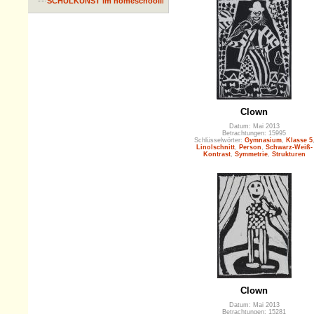
SCHULKUNST im homeschooling
Clown
Datum: Mai 2013
Betrachtungen: 15995
Schlüsselwörter:
Gymnasium
,
Klasse 5
Linolschnitt
,
Person
,
Schwarz-Weiß-
Kontrast
,
Symmetrie
,
Strukturen
Clown
Datum: Mai 2013
Betrachtungen: 15281