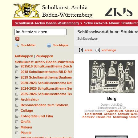
Schulkunst-Archiv Baden-Württemberg
Schlüsselwort-Album: Strukture
Schlüsselwort-Album: Struktur
Schlüsselwort
Suchfilter
Suchtipps
erste
vorherige
Aufklappen
|
Zuklappen
Schulkunst-Archiv Baden-Württemberg
2015/16 Schulkunstthema Zeichnen
2018 Schulkunstthema BILD-MATERIAL-OBJEKT
2019 Schulkunstthema Bauhaus
2020-2023 Schulkunstthema Natur und Zeit
2024-2025 Schulkunstthema Serie
2025-2026 Schulkunstthema Textil
Burg
Architektur
Besonderheiten zum Stöbern
Datum: Juli 2013
Betrachtungen: 18700
Collage
Schlüsselwörter:
Gymnasium
,
Klasse 11
Linolschnitt
,
Gebäude
,
Schwarz-Weiß
Fotografie und Film
Kontrast
,
Strukturen
,
Sammlung Kälber
Grafik
Malerei
Plastik