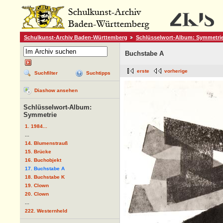
Schulkunst-Archiv Baden-Württemberg
Schlüsselwort-Album: Symmetri
Buchstabe A
erste
vorherige
Suchfilter
Suchtipps
Diashow ansehen
Schlüsselwort-Album:
Symmetrie
1. 1984...
...
14. Blumenstrauß
15. Brücke
16. Buchobjekt
17. Buchstabe A
18. Buchstabe K
19. Clown
20. Clown
...
222. Westernheld