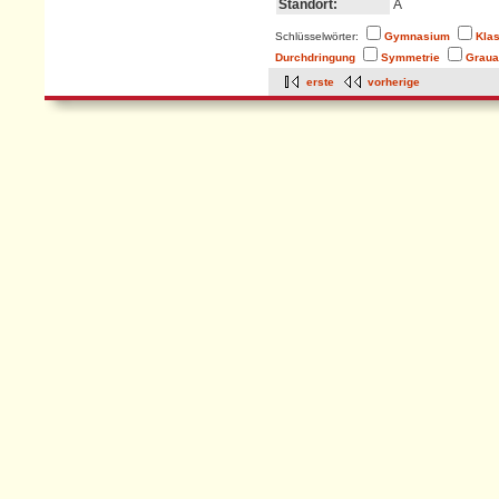
Standort:
A
Schlüsselwörter:
Gymnasium
Kla
Durchdringung
Symmetrie
Graua
erste
vorherige