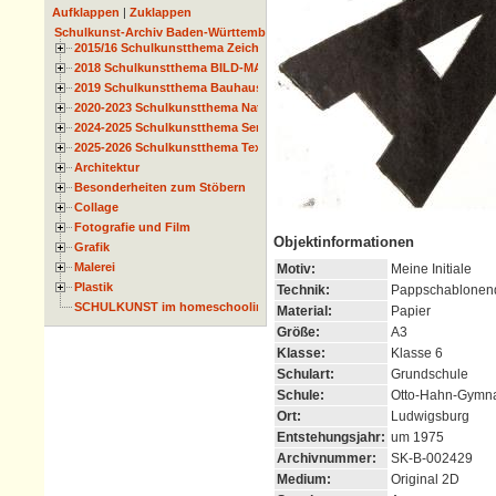
Aufklappen
|
Zuklappen
Schulkunst-Archiv Baden-Württemberg
2015/16 Schulkunstthema Zeichnen
2018 Schulkunstthema BILD-MATERIAL-OBJEKT
2019 Schulkunstthema Bauhaus
2020-2023 Schulkunstthema Natur und Zeit
2024-2025 Schulkunstthema Serie
2025-2026 Schulkunstthema Textil
Architektur
Besonderheiten zum Stöbern
Collage
Fotografie und Film
Objektinformationen
Grafik
Malerei
Motiv:
Meine Initiale
Plastik
Technik:
Pappschablonen
SCHULKUNST im homeschooling
Material:
Papier
Größe:
A3
Klasse:
Klasse 6
Schulart:
Grundschule
Schule:
Otto-Hahn-Gymn
Ort:
Ludwigsburg
Entstehungsjahr:
um 1975
Archivnummer:
SK-B-002429
Medium:
Original 2D