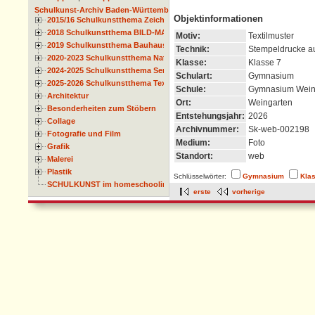
Schulkunst-Archiv Baden-Württemberg
Objektinformationen
2015/16 Schulkunstthema Zeichnen
2018 Schulkunstthema BILD-MATERIAL-OBJEKT
Motiv:
Textilmuster
2019 Schulkunstthema Bauhaus
Technik:
Stempeldrucke au
2020-2023 Schulkunstthema Natur und Zeit
Klasse:
Klasse 7
2024-2025 Schulkunstthema Serie
Schulart:
Gymnasium
2025-2026 Schulkunstthema Textil
Schule:
Gymnasium Wein
Architektur
Ort:
Weingarten
Besonderheiten zum Stöbern
Entstehungsjahr:
2026
Collage
Archivnummer:
Sk-web-002198
Fotografie und Film
Medium:
Foto
Grafik
Standort:
web
Malerei
Plastik
Schlüsselwörter:
Gymnasium
Kla
SCHULKUNST im homeschooling
erste
vorherige