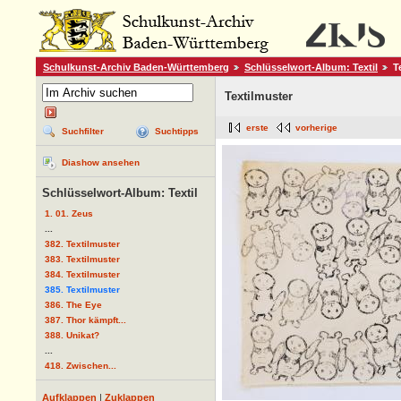
Schulkunst-Archiv Baden-Württemberg
Schlüsselwort-Album: Textil
T
Textilmuster
erste
vorherige
Suchfilter
Suchtipps
Diashow ansehen
Schlüsselwort-Album: Textil
1. 01. Zeus
...
382. Textilmuster
383. Textilmuster
384. Textilmuster
385. Textilmuster
386. The Eye
387. Thor kämpft...
388. Unikat?
...
418. Zwischen...
Aufklappen
|
Zuklappen