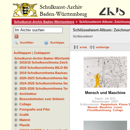
Schulkunst-Archiv Baden-Württemberg
Schlüsselwort-Album: Zeichnun
Schlüsselwort-Album: Zeichnu
Schlüsselwort
Suchfilter
Suchtipps
erste
vorherige
Aufklappen
|
Zuklappen
Schulkunst-Archiv Baden-Württemberg
2015/16 Schulkunstthema Zeichnen
2018 Schulkunstthema BILD-MATERIAL-OBJEKT
2019 Schulkunstthema Bauhaus
2020-2023 Schulkunstthema Natur und Zeit
2024-2025 Schulkunstthema Serie
2025-2026 Schulkunstthema Textil
Mensch und Maschine
Architektur
Besonderheiten zum Stöbern
Datum: Juli 2010
Betrachtungen: 16057
Collage
Schlüsselwörter:
Hauptschule
,
Klasse 5
Mensch
,
Maschine
,
Linien
,
Fotografie und Film
Filzstiftzeichnung
,
Collage
Grafik
Malerei
Plastik