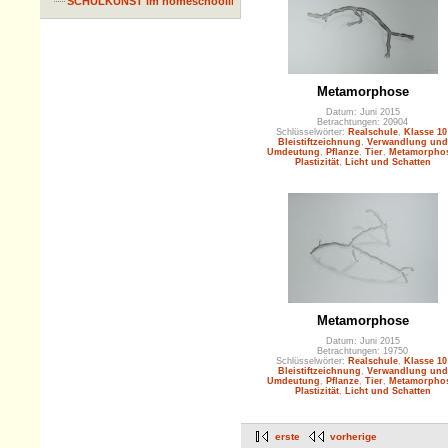
SCHULKUNST im homeschooling
Metamorphose
Datum: Juni 2015
Betrachtungen: 20904
Schlüsselwörter:
Realschule
,
Klasse 10
Bleistiftzeichnung
,
Verwandlung und
Umdeutung
,
Pflanze
,
Tier
,
Metamorpho
Plastizität
,
Licht und Schatten
Metamorphose
Datum: Juni 2015
Betrachtungen: 19750
Schlüsselwörter:
Realschule
,
Klasse 10
Bleistiftzeichnung
,
Verwandlung und
Umdeutung
,
Pflanze
,
Tier
,
Metamorpho
Plastizität
,
Licht und Schatten
erste
vorherige