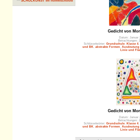
SCHULKUNST im homeschooling
Gedicht von Mor
Datum: Januar 
Betrachtungen: 
Schlüsselwörter:
Grundschule
,
Klasse 4
und BK
,
abstrakte Formen
,
Ausdeutung 
Linie und Flä
Gedicht von Mor
Datum: Januar 
Betrachtungen: 
Schlüsselwörter:
Grundschule
,
Klasse 4
und BK
,
abstrakte Formen
,
Ausdeutung 
Linie und Flä