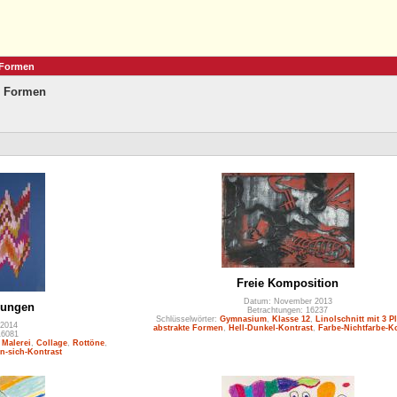
 Formen
e Formen
Freie Komposition
Datum: November 2013
bungen
Betrachtungen: 16237
Schlüsselwörter:
Gymnasium
,
Klasse 12
,
Linolschnitt mit 3 P
 2014
abstrakte Formen
,
Hell-Dunkel-Kontrast
,
Farbe-Nichtfarbe-K
16081
,
Malerei
,
Collage
,
Rottöne
,
n-sich-Kontrast