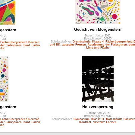
Gedicht von Morgenstern
genstern
Datum: Januar 2012
2012
Betrachtungen: 20965
21261
Schlüsselwörter:
Grundschule
,
Klasse 4
,
Fächerübergreifend 
,
Fächerübergreifend Deutsch
und BK
,
abstrakte Formen
,
Ausdeutung der Farbspuren
,
bunt
der Farbspuren
,
bunt
,
Faden
,
Linie und Fläche
che
genstern
Holzversperrung
2012
Datum: April 2015
21301
Betrachtungen: 17844
,
Fächerübergreifend Deutsch
Schlüsselwörter:
Gymnasium
,
Klasse 11
,
Holzschnitt
,
Schwarz
der Farbspuren
,
bunt
,
Faden
,
Kontrast
,
abstrakte Formen
che