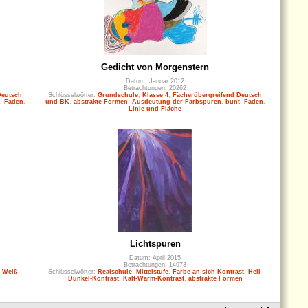
Gedicht von Morgenstern
Datum: Januar 2012
Betrachtungen: 20262
Deutsch
Schlüsselwörter:
Grundschule
,
Klasse 4
,
Fächerübergreifend Deutsch
,
Faden
,
und BK
,
abstrakte Formen
,
Ausdeutung der Farbspuren
,
bunt
,
Faden
,
Linie und Fläche
Lichtspuren
Datum: April 2015
Betrachtungen: 14973
-Weiß-
Schlüsselwörter:
Realschule
,
Mittelstufe
,
Farbe-an-sich-Kontrast
,
Hell-
Dunkel-Kontrast
,
Kalt-Warm-Kontrast
,
abstrakte Formen