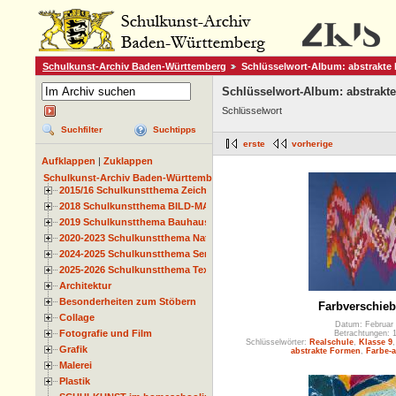
Schulkunst-Archiv Baden-Württemberg
Schlüsselwort-Album: abstrakte
Schlüsselwort-Album: abstrakt
Schlüsselwort
Suchfilter
Suchtipps
erste
vorherige
Aufklappen
|
Zuklappen
Schulkunst-Archiv Baden-Württemberg
2015/16 Schulkunstthema Zeichnen
2018 Schulkunstthema BILD-MATERIAL-OBJEKT
2019 Schulkunstthema Bauhaus
2020-2023 Schulkunstthema Natur und Zeit
2024-2025 Schulkunstthema Serie
2025-2026 Schulkunstthema Textil
Architektur
Besonderheiten zum Stöbern
Farbverschie
Collage
Datum: Februar
Fotografie und Film
Betrachtungen: 
Schlüsselwörter:
Realschule
,
Klasse 9
Grafik
abstrakte Formen
,
Farbe-a
Malerei
Plastik