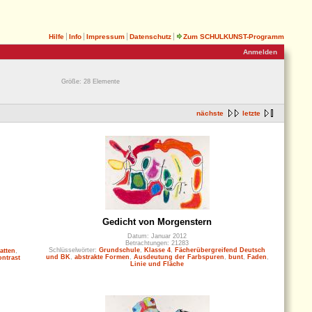
Hilfe
Info
Impressum
Datenschutz
Zum SCHULKUNST-Programm
Anmelden
Größe: 28 Elemente
nächste
letzte
Gedicht von Morgenstern
Datum: Januar 2012
Betrachtungen: 21283
Schlüsselwörter:
Grundschule
,
Klasse 4
,
Fächerübergreifend Deutsch
latten
,
und BK
,
abstrakte Formen
,
Ausdeutung der Farbspuren
,
bunt
,
Faden
,
ontrast
Linie und Fläche