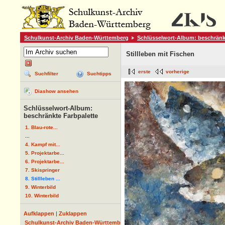
Schulkunst-Archiv Baden-Württemberg
Schlüsselwort-Album: beschränk
Stillleben mit Fischen
erste
vorherige
Suchfilter
Suchtipps
Diashow ansehen
Schlüsselwort-Album:
beschränkte Farbpalette
1. Blau-rote...
...
4. Kampf mit...
5. Projektarbe...
6. Projektarbe...
7. Skispringer
8. Stillleben ...
9. Winterbild
10. Winterbild
Aufklappen
|
Zuklappen
Schulkunst-Archiv Baden-Württemberg