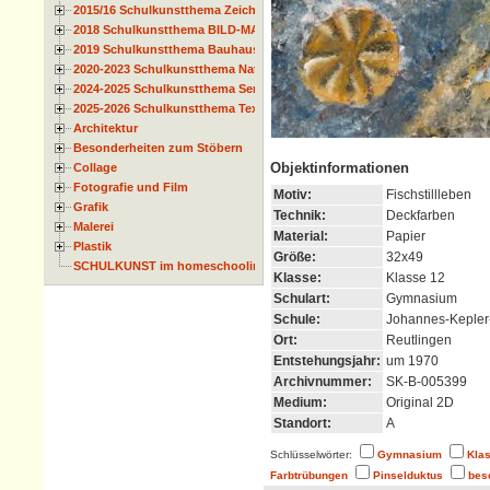
2015/16 Schulkunstthema Zeichnen
2018 Schulkunstthema BILD-MATERIAL-OBJEKT
2019 Schulkunstthema Bauhaus
2020-2023 Schulkunstthema Natur und Zeit
2024-2025 Schulkunstthema Serie
2025-2026 Schulkunstthema Textil
Architektur
Besonderheiten zum Stöbern
Objektinformationen
Collage
Fotografie und Film
Motiv:
Fischstillleben
Grafik
Technik:
Deckfarben
Malerei
Material:
Papier
Plastik
Größe:
32x49
SCHULKUNST im homeschooling
Klasse:
Klasse 12
Schulart:
Gymnasium
Schule:
Johannes-Keple
Ort:
Reutlingen
Entstehungsjahr:
um 1970
Archivnummer:
SK-B-005399
Medium:
Original 2D
Standort:
A
Schlüsselwörter:
Gymnasium
Kla
Farbtrübungen
Pinselduktus
bes