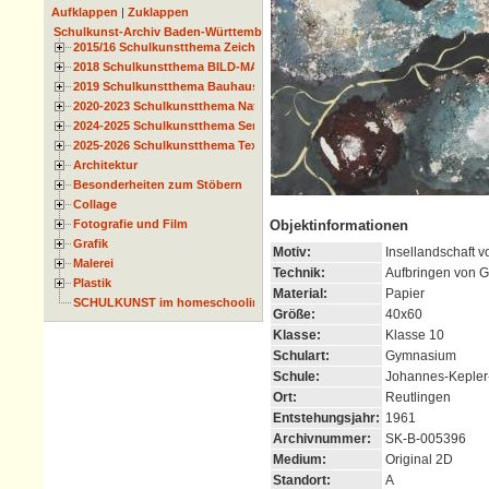
Aufklappen
|
Zuklappen
Schulkunst-Archiv Baden-Württemberg
2015/16 Schulkunstthema Zeichnen
2018 Schulkunstthema BILD-MATERIAL-OBJEKT
2019 Schulkunstthema Bauhaus
2020-2023 Schulkunstthema Natur und Zeit
2024-2025 Schulkunstthema Serie
2025-2026 Schulkunstthema Textil
Architektur
Besonderheiten zum Stöbern
Collage
Fotografie und Film
Objektinformationen
Grafik
Motiv:
Insellandschaft 
Malerei
Technik:
Aufbringen von Gi
Plastik
Material:
Papier
SCHULKUNST im homeschooling
Größe:
40x60
Klasse:
Klasse 10
Schulart:
Gymnasium
Schule:
Johannes-Keple
Ort:
Reutlingen
Entstehungsjahr:
1961
Archivnummer:
SK-B-005396
Medium:
Original 2D
Standort:
A