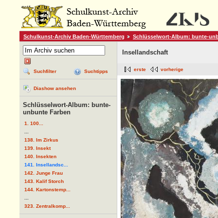
Schulkunst-Archiv Baden-Württemberg
Schlüsselwort-Album: bunte-un
Insellandschaft
erste
vorherige
Suchfilter
Suchtipps
Diashow ansehen
Schlüsselwort-Album: bunte-
unbunte Farben
1. 100...
...
138. Im Zirkus
139. Insekt
140. Insekten
141. Insellandsc...
142. Junge Frau
143. Kalif Storch
144. Kartonstemp...
...
323. Zentralkomp...