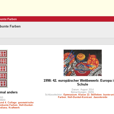
bunte Farben
bunte Farben
1998: 42. europäischer Wettbewerb: Europa i
Schule
Datum: August 2014
 mal anders
Betrachtungen: 19261
Schlüsselwörter:
Gymnasium
,
Klasse 13
,
Stillleben
,
bunte-un
Farben
,
Hell-Dunkel-Kontrast
,
Jaxonkreide
010
28933
und 4
,
Collage
,
geometrische
unbunte Farben
,
Hell-Dunkel-
ndiana
,
Kraftwerk