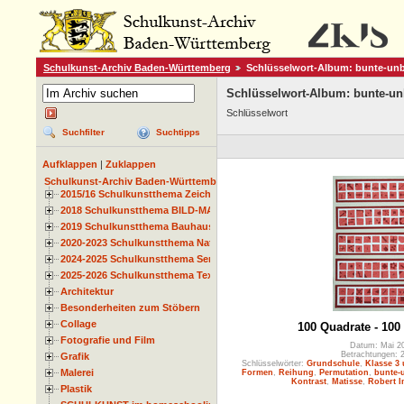
Schulkunst-Archiv Baden-Württemberg
Schlüsselwort-Album: bunte-un
Schlüsselwort-Album: bunte-un
Schlüsselwort
Suchfilter
Suchtipps
Aufklappen
|
Zuklappen
Schulkunst-Archiv Baden-Württemberg
2015/16 Schulkunstthema Zeichnen
2018 Schulkunstthema BILD-MATERIAL-OBJEKT
2019 Schulkunstthema Bauhaus
2020-2023 Schulkunstthema Natur und Zeit
2024-2025 Schulkunstthema Serie
2025-2026 Schulkunstthema Textil
Architektur
Besonderheiten zum Stöbern
Collage
100 Quadrate - 100
Fotografie und Film
Datum: Mai 2
Betrachtungen: 
Grafik
Schlüsselwörter:
Grundschule
,
Klasse 3 
Malerei
Formen
,
Reihung
,
Permutation
,
bunte-
Kontrast
,
Matisse
,
Robert I
Plastik