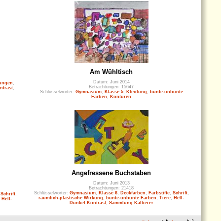
Am Wühltisch
Datum: Juni 2014
ungen
,
Betrachtungen: 15647
ntrast
,
Schlüsselwörter:
Gymnasium
,
Klasse 5
,
Kleidung
,
bunte-unbunte
Farben
,
Konturen
Angefressene Buchstaben
Datum: Juni 2013
Betrachtungen: 21418
Schlüsselwörter:
Gymnasium
,
Klasse 6
,
Deckfarben
,
Farbstifte
,
Schrift
,
,
Schrift
,
räumlich-plastische Wirkung
,
bunte-unbunte Farben
,
Tiere
,
Hell-
,
Hell-
Dunkel-Kontrast
,
Sammlung Kälberer