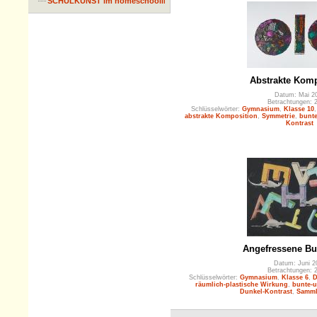
SCHULKUNST im homeschooling
Abstrakte Komp
Datum: Mai 2
Betrachtungen: 
Schlüsselwörter:
Gymnasium
,
Klasse 10
abstrakte Komposition
,
Symmetrie
,
bunte
Kontrast
Angefressene Bu
Datum: Juni 2
Betrachtungen: 
Schlüsselwörter:
Gymnasium
,
Klasse 6
,
D
räumlich-plastische Wirkung
,
bunte-
Dunkel-Kontrast
,
Samml