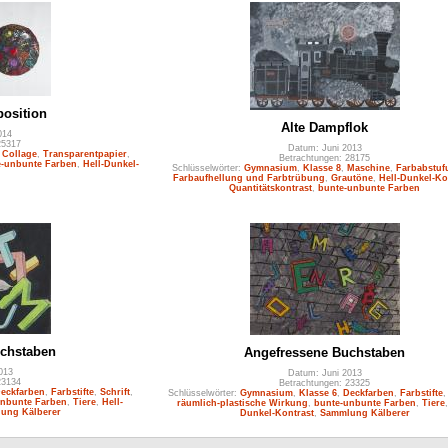
osition
Alte Dampflok
014
25317
Datum: Juni 2013
,
Collage
,
Transparentpapier
,
Betrachtungen: 28175
-unbunte Farben
,
Hell-Dunkel-
Schlüsselwörter:
Gymnasium
,
Klasse 8
,
Maschine
,
Farbabstuf
Farbaufhellung und Farbtrübung
,
Grautöne
,
Hell-Dunkel-Ko
Quantitätskontrast
,
bunte-unbunte Farben
chstaben
Angefressene Buchstaben
013
Datum: Juni 2013
23134
Betrachtungen: 23325
eckfarben
,
Farbstifte
,
Schrift
,
Schlüsselwörter:
Gymnasium
,
Klasse 6
,
Deckfarben
,
Farbstifte
unbunte Farben
,
Tiere
,
Hell-
räumlich-plastische Wirkung
,
bunte-unbunte Farben
,
Tiere
ung Kälberer
Dunkel-Kontrast
,
Sammlung Kälberer