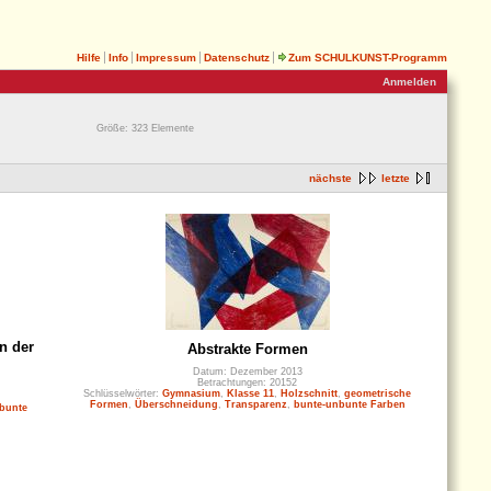
Hilfe
Info
Impressum
Datenschutz
Zum SCHULKUNST-Programm
Anmelden
Größe: 323 Elemente
nächste
letzte
n der
Abstrakte Formen
Datum: Dezember 2013
Betrachtungen: 20152
Schlüsselwörter:
Gymnasium
,
Klasse 11
,
Holzschnitt
,
geometrische
Formen
,
Überschneidung
,
Transparenz
,
bunte-unbunte Farben
bunte