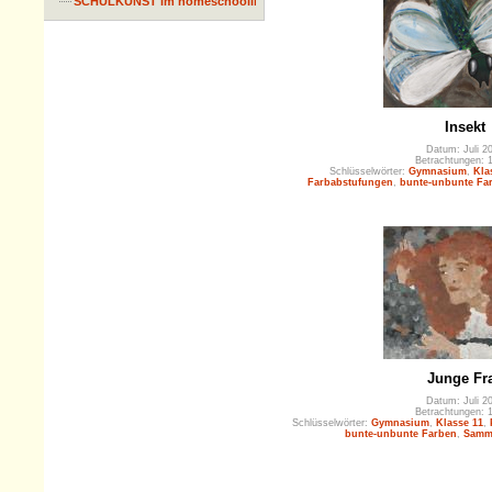
SCHULKUNST im homeschooling
Insekt
Datum: Juli 2
Betrachtungen: 
Schlüsselwörter:
Gymnasium
,
Kla
Farbabstufungen
,
bunte-unbunte Fa
Junge Fr
Datum: Juli 2
Betrachtungen: 
Schlüsselwörter:
Gymnasium
,
Klasse 11
,
bunte-unbunte Farben
,
Samm