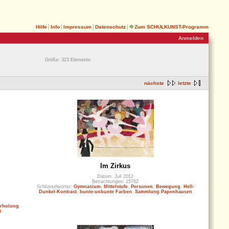
Hilfe
Info
Impressum
Datenschutz
Zum SCHULKUNST-Programm
Anmelden
Größe: 323 Elemente
nächste
letzte
Im Zirkus
Datum: Juli 2012
Betrachtungen: 15782
Schlüsselwörter:
Gymnasium
,
Mittelstufe
,
Personen
,
Bewegung
,
Hell-
Dunkel-Kontrast
,
bunte-unbunte Farben
,
Sammlung Papenhausen
rholung
,
t