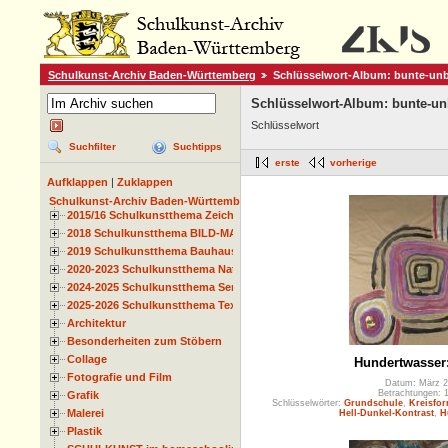
Schulkunst-Archiv Baden-Württemberg
Schlüsselwort-Album: bunte-un
Schlüsselwort-Album: bunte-un
Schlüsselwort
Suchfilter
Suchtipps
erste
vorherige
Aufklappen
|
Zuklappen
Schulkunst-Archiv Baden-Württemberg
2015/16 Schulkunstthema Zeichnen
2018 Schulkunstthema BILD-MATERIAL-OBJEKT
2019 Schulkunstthema Bauhaus
2020-2023 Schulkunstthema Natur und Zeit
2024-2025 Schulkunstthema Serie
2025-2026 Schulkunstthema Textil
Architektur
Besonderheiten zum Stöbern
Collage
Hundertwasser:
Fotografie und Film
Datum: März 2
Betrachtungen: 
Grafik
Schlüsselwörter:
Grundschule
,
Kreisfo
Malerei
Hell-Dunkel-Kontrast
,
H
Plastik