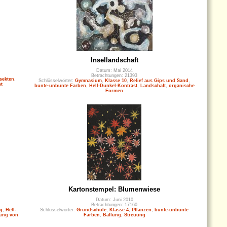
Insellandschaft
Datum: Mai 2014
Betrachtungen: 21393
sekten
,
Schlüsselwörter:
Gymnasium
,
Klasse 10
,
Relief aus Gips und Sand
,
st
bunte-unbunte Farben
,
Hell-Dunkel-Kontrast
,
Landschaft
,
organische
Formen
Kartonstempel: Blumenwiese
Datum: Juni 2010
Betrachtungen: 17160
g
,
Hell-
Schlüsselwörter:
Grundschule
,
Klasse 4
,
Pflanzen
,
bunte-unbunte
fung von
Farben
,
Ballung
,
Streuung