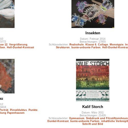
Insekten
010
Datum: Februar 2014
15772
Betrachtungen: 17855
sse 12
,
Vergrößerung
,
Schlüsselwörter:
Realschule
,
Klasse 6
,
Collage
,
Monotypie
,
In
rben
,
Hell-Dunkel-Kontrast
Strukturen
,
bunte-unbunte Farben
,
Hell-Dunkel-Kontra
au
012
Kalif Storch
19418
Porträt
,
Pinselduktus
,
Punkte
,
Datum: März 2011
lung Papenhausen
Betrachtungen: 21426
Schlüsselwörter:
Gymnasium
,
Siebdruck und Filzstiftzeichnun
Dunkel-Kontrast
,
bunte-unbunte Farben
,
inhaltliche Verknüp
Schrift und Bild