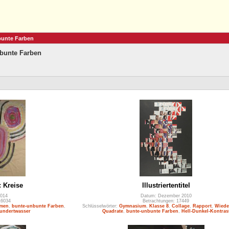
bunte Farben
bunte Farben
 Kreise
Illustriertentitel
014
Datum: Dezember 2010
16034
Betrachtungen: 17449
rmen
,
bunte-unbunte Farben
,
Schlüsselwörter:
Gymnasium
,
Klasse 8
,
Collage
,
Rapport
,
Wiede
undertwasser
Quadrate
,
bunte-unbunte Farben
,
Hell-Dunkel-Kontras